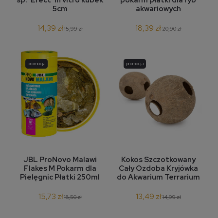
5cm
akwariowych
14,39 zł
18,39 zł
15,99 zł
20,90 zł
promocja
promocja
JBL ProNovo Malawi
Kokos Szczotkowany
Flakes M Pokarm dla
Cały Ozdoba Kryjówka
Pielęgnic Płatki 250ml
do Akwarium Terrarium
15,73 zł
13,49 zł
18,50 zł
14,99 zł