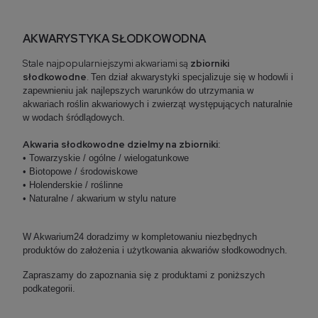
AKWARYSTYKA SŁODKOWODNA
Stale najpopularniejszymi akwariami są
zbiorniki
słodkowodne
.
Ten dział akwarystyki specjalizuje się w hodowli i
zapewnieniu jak najlepszych warunków do utrzymania w
akwariach roślin akwariowych i zwierząt występujących naturalnie
w wodach śródlądowych.
Akwaria słodkowodne dzielmy na zbiorniki
:
• Towarzyskie / ogólne / wielogatunkowe
• Biotopowe / środowiskowe
• Holenderskie / roślinne
• Naturalne / akwarium w stylu nature
W Akwarium24 doradzimy w kompletowaniu niezbędnych
produktów do założenia i użytkowania akwariów słodkowodnych.
Zapraszamy do zapoznania się z produktami z poniższych
podkategorii.