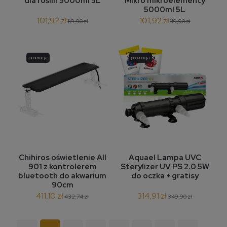
dla roślin 5000ml 5L
Mikro mikroelementy
5000ml 5L
101,92 zł
101,92 zł
119,90 zł
119,90 zł
promocja
promocja
Chihiros oświetlenie AII
Aquael Lampa UVC
901 z kontrolerem
Sterylizer UV PS 2.0 5W
bluetooth do akwarium
do oczka + gratisy
90cm
411,10 zł
314,91 zł
432,74 zł
349,90 zł