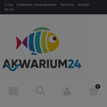
O nas
Zakładanie i serwis akwariów
FishCoiny
Kontakt
BLOG