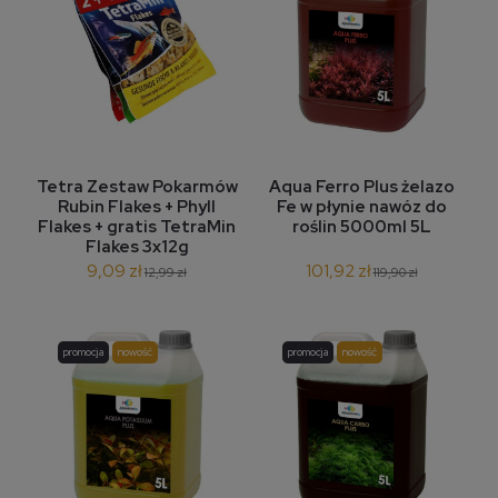
Tetra Zestaw Pokarmów
Aqua Ferro Plus żelazo
Rubin Flakes + Phyll
Fe w płynie nawóz do
Flakes + gratis TetraMin
roślin 5000ml 5L
Flakes 3x12g
9,09 zł
101,92 zł
12,99 zł
119,90 zł
promocja
nowość
promocja
nowość