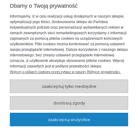
Zadzwoń do nas
Dbamy o Twoją prywatność
+48 730 447 156
Informujemy, iż w celu realizacji usług dostępnych w naszym sklepie,
bok@akwarium24.pl
optymalizacji jego treści, dostosowania sklepu do Państwa
indywidualnych potrzeb oraz personalizacji wyświetlanych reklam w
ramach zewnętrznych sieci remarketingowych korzystamy z informacji
zapisanych za pomocą plików cookies na urządzeniach końcowych
użytkowników. Pliki cookies można kontrolować za pomocą ustawień
swojej przeglądarki internetowej. Dalsze korzystanie z naszego sklepu
internetowego, bez zmiany ustawień przeglądarki internetowej
oznacza, iż użytkownik akceptuje stosowanie plików cookies. Więcej
informacji zawartych jest w polityce prywatności sklepu.
Więcej o plikach cookies przeczytasz w naszej Polityce prywatności.
zaakceptuj tylko niezbędne
dostosuj zgody
Wojewódzki Inspektorat
Weterynarii w Lublinie
ul. Droga Męczenników Majdanka 50, 20-325 Lublin
zaakceptuj wszystkie
http://www.wiw.lublin.pl/