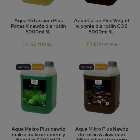
Aqua Potassium Plus
Aqua Carbo Plus Węgiel
Potas K nawóz dla roślin
w płynie dla roślin CO2
5000ml 5L
5000ml 5L
101,92 zł
118,15 zł
119,90 zł
139,00 zł
promocja
nowość
promocja
nowość
Aqua Makro Plus nawóz
Aqua Mikro Plus Nawóz
makro makroelementy
do roślin w akwarium