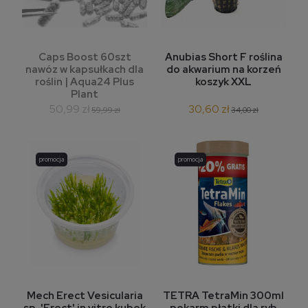
Caps Boost 60szt
Anubias Short F roślina
nawóz w kapsułkach dla
do akwarium na korzeń
roślin | Aqua24 Plus
koszyk XXL
Plant
50,99 zł
30,60 zł
59,99 zł
34,00 zł
promocja
promocja
Mech Erect Vesicularia
TETRA TetraMin 300ml
sp. 'Erect' in vitro kubek
pokarm płatki dla ryb