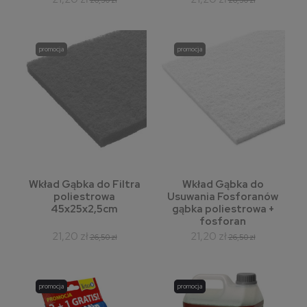
promocja
promocja
Wkład Gąbka do Filtra
Wkład Gąbka do
poliestrowa
Usuwania Fosforanów
45x25x2,5cm
gąbka poliestrowa +
fosforan
254x457x10mm
21,20 zł
21,20 zł
26,50 zł
26,50 zł
promocja
promocja