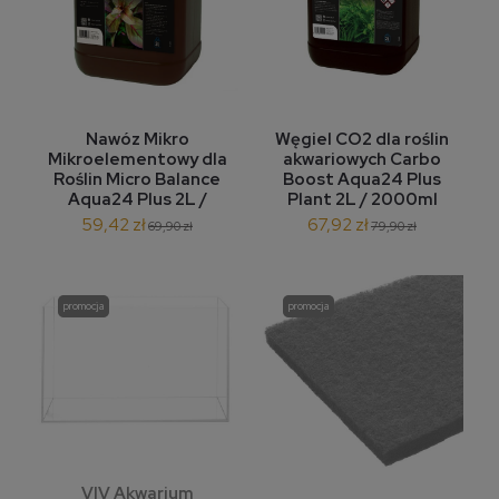
Nawóz Mikro
Węgiel CO2 dla roślin
Mikroelementowy dla
akwariowych Carbo
Roślin Micro Balance
Boost Aqua24 Plus
Aqua24 Plus 2L /
Plant 2L / 2000ml
2000ml
59,42 zł
67,92 zł
69,90 zł
79,90 zł
promocja
promocja
VIV Akwarium