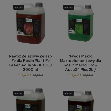
promocja
promocja
Nawóz Żelazowy Żelazo
Nawóz Makro
Fe dla Roślin Plant Fe
Makroelementowy dla
Green Aqua24 Plus 2L /
Roślin Macro Grow
2000ml
Aqua24 Plus 2L /
2000ml
59,42 zł
59,42 zł
69,90 zł
69,90 zł
promocja
promocja