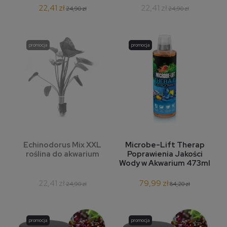
22,41 zł
22,41 zł
24,90 zł
24,90 zł
promocja
promocja
Echinodorus Mix XXL
Microbe-Lift Therap
roślina do akwarium
Poprawienia Jakości
Wody w Akwarium 473ml
22,41 zł
79,99 zł
24,90 zł
84,20 zł
promocja
promocja