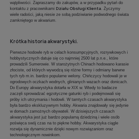
wątpliwości. Zapraszamy do zakupów, a w przypadku pytań do
Działu Obsługi Klienta
kontaktu z pracownikami
. Życzymy
wiele radości, jaką niesie ze sobą podziwianie podwodnego świata
zamkniętego w akwarium.
Krótka historia akwarystyki.
Pierwsze hodowle ryb w celach konsumpcyjnych, rozrywkowych i
hobbystycznych datuje się co najmniej 2500 lat p.n.e., które
prowadzili Sumerowie. W starożytnych Chinach hodowano karasie
złociste, od których wywodzą się różne formy i odmiany barwne
tych ryb m.in. bardzo popularne welony. Chińczycy hodowali je w
ogrodowych oczkach wodnych, glinianych wazach oraz donicach.
Do Europy akwarystyka dotarła w XIX w. Wtedy to badacze
zaczęli sprowadzać egzotyczne gatunki ryb i podejmowali się
próby ich utrzymania i hodowli. W tamtych czasach akwarystyka
była bardzo ekskluzywnym hobby. Akwaria znajdowały się jedynie
w domach zamożnych obywateli. W dzisiejszych czasach
akwarystyka jest już bardzo popularną dziedziną i wiele osób
poświęca swój czas na to piękne hobby. Akwarystyka ciągle
rozwija się dynamicznie dzięki nowym rozwiązaniom oraz
technologicznym nowinkom.