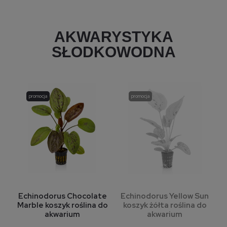
AKWARYSTYKA
SŁODKOWODNA
promocja
promocja
Echinodorus Chocolate
Echinodorus Yellow Sun
Marble koszyk roślina do
koszyk żółta roślina do
akwarium
akwarium