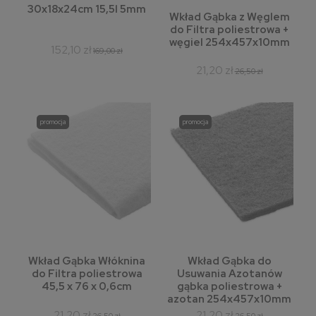
30x18x24cm 15,5l 5mm
Wkład Gąbka z Węglem
do Filtra poliestrowa +
węgiel 254x457x10mm
152,10 zł
169,00 zł
21,20 zł
26,50 zł
promocja
promocja
Wkład Gąbka Włóknina
Wkład Gąbka do
do Filtra poliestrowa
Usuwania Azotanów
45,5 x 76 x 0,6cm
gąbka poliestrowa +
azotan 254x457x10mm
21,20 zł
21,20 zł
26,50 zł
26,50 zł