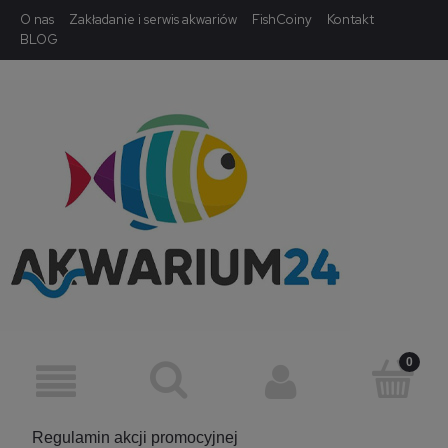
O nas
Zakładanie i serwis akwariów
FishCoiny
Kontakt
BLOG
Regulamin akcji promocyjnej