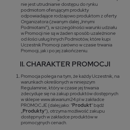
nie jest utrudnianie dostępu do rynku
podmiotom oferującym produkty
odpowiadające rodzajowo produktom z oferty
Organizatora (zwanym dalej „Innymi
Podmiotami”), w szczególności warunki udziału
w Promocji nie są w żaden sposób uzależnione
od ilości usług Innych Podmiotów, które kupi
Uczestnik Promocji zarówno w czasie trwania
Promocji, jak i po jej zakończeniu.
II. CHARAKTER PROMOCJI
Promocja polega na tym, że każdy Uczestnik, na
warunkach określonych w niniejszym
Regulaminie, który w czasie jej trwania
zdecyduje się na zakup produktów dostępnych
w sklepie
www.akwarium24.pl
w zakładce
PROMOCJE (dalej jako: "
Produkt
" bądź
„
Produkty
”), otrzyma możliwość zakupu
dostępnych w zakładce produktów w
promocyjnych cenach.