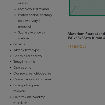
szafek
Komplety z szafkami
Profesjonalne zestawy
do akwarystyki
morskiej
Szafki akwariowe i
do 
Akwarium float stan
150x55x55cm 10mm 4
stelaże
Filtracja
1 386,00 zł
Wkłady filtracyjne
Chemia i preparaty
Testy i mierniki
Oświetlenie
Ogrzewanie i chłodzenie
Czyszczenie i odmulanie
Pompy obiegowe i
falowniki
Pokarmy dla zwierząt
morskich