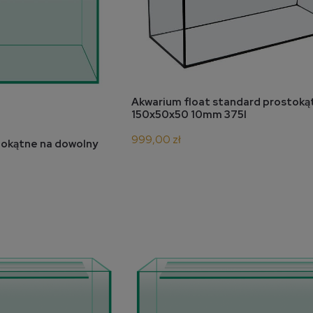
do koszyka
Akwarium float standard prostoką
150x50x50 10mm 375l
999,00 zł
tokątne na dowolny
 dostępności