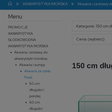
»
»
AKWARYSTYKA MORSKA
Akwaria i zestawy d
Menu
Kategorie: 150 cm d
PROMOCJE
AKWARYSTYKA
Cena: (wybierz)
SŁODKOWODNA
AKWARYSTYKA MORSKA
Akwaria i zestawy do
akwarystyki morskiej
150 cm dłu
Akwaria i sumpy
Akwaria ze szkła
Float
50 cm
długości i
poniżej
60 cm
długości