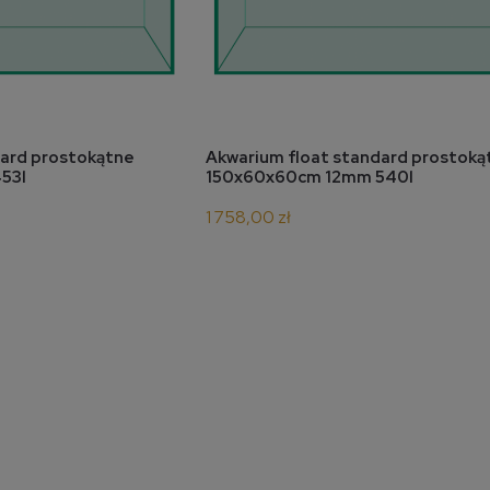
koszyka
do koszyka
dard prostokątne
Akwarium float standard prostoką
53l
150x60x60cm 12mm 540l
1 758,00 zł