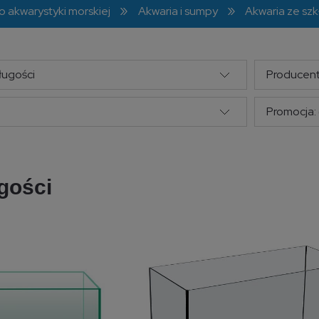
»
»
o akwarystyki morskiej
Akwaria i sumpy
Akwaria ze szk
ługości
Producent
Promocja: 
gości