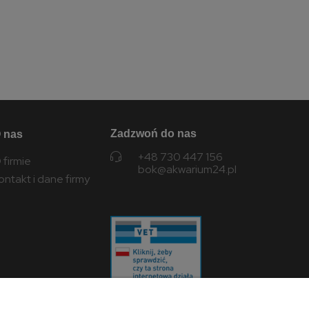
Zadzwoń do nas
 nas
+48 730 447 156
 firmie
bok@akwarium24.pl
ontakt i dane firmy