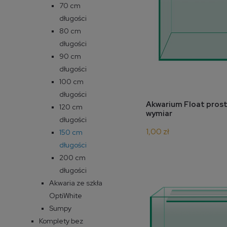
70 cm
długości
80 cm
długości
90 cm
długości
100 cm
długości
Akwarium Float pros
powiadom o
120 cm
wymiar
długości
1,00 zł
150 cm
długości
200 cm
długości
Akwaria ze szkła
OptiWhite
Sumpy
Komplety bez