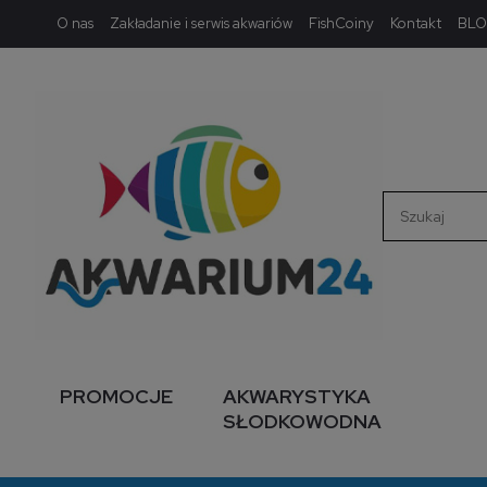
O nas
Zakładanie i serwis akwariów
FishCoiny
Kontakt
BL
PROMOCJE
AKWARYSTYKA
SŁODKOWODNA