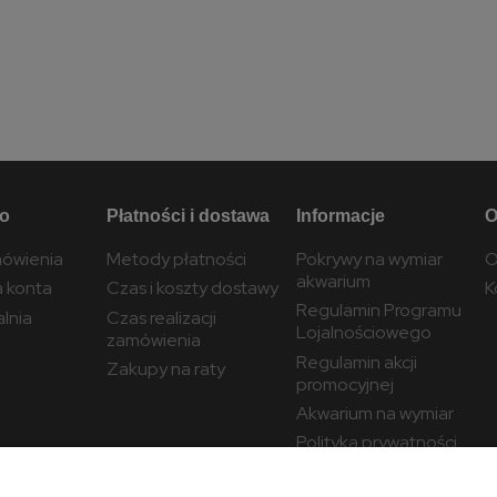
to
Płatności i dostawa
Informacje
O
ówienia
Metody płatności
Pokrywy na wymiar
O
akwarium
a konta
Czas i koszty dostawy
K
Regulamin Programu
lnia
Czas realizacji
Lojalnościowego
zamówienia
Regulamin akcji
Zakupy na raty
promocyjnej
Akwarium na wymiar
Polityka prywatności
Ustawienia plików
cookies