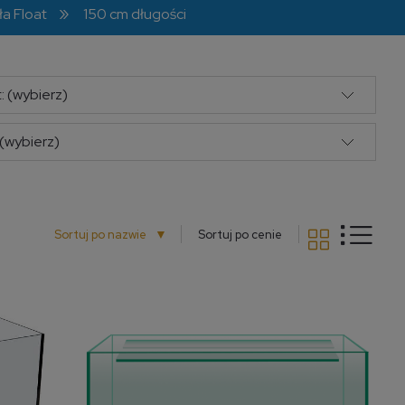
»
ła Float
150 cm długości
: (wybierz)
(wybierz)
▼
Sortuj po nazwie
Sortuj po cenie