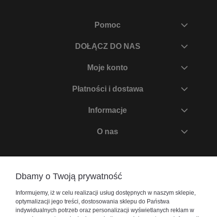
Pomoc
DOŁĄCZ DO NAS
Moje konto
Płatności i dostawa
Informacje
O nas
Zadzwoń do nas
Dbamy o Twoją prywatność
+48 730 447 156
Informujemy, iż w celu realizacji usług dostępnych w naszym sklepie,
bok@akwarium24.pl
optymalizacji jego treści, dostosowania sklepu do Państwa
indywidualnych potrzeb oraz personalizacji wyświetlanych reklam w