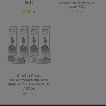
Soft
trawienne dla kotów i
psów 70g
9,50 zł
8,99 zł
GimCat Pasta
Odkłaczająca dla Kota
Malt Soft Extra 4x200g
/ 800g
136,20 zł