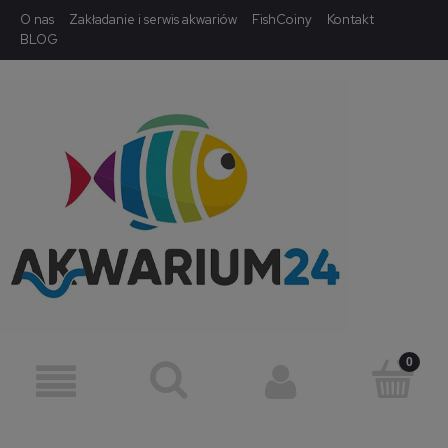
O nas
Zakładanie i serwis akwariów
FishCoiny
Kontakt
BLOG