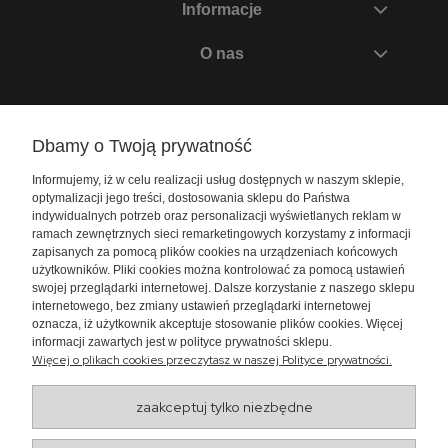
Informacje
O nas
Zadzwoń do nas
Dbamy o Twoją prywatność
+48 730 447 156
Informujemy, iż w celu realizacji usług dostępnych w naszym sklepie,
bok@akwarium24.pl
optymalizacji jego treści, dostosowania sklepu do Państwa
indywidualnych potrzeb oraz personalizacji wyświetlanych reklam w
ramach zewnętrznych sieci remarketingowych korzystamy z informacji
zapisanych za pomocą plików cookies na urządzeniach końcowych
użytkowników. Pliki cookies można kontrolować za pomocą ustawień
swojej przeglądarki internetowej. Dalsze korzystanie z naszego sklepu
internetowego, bez zmiany ustawień przeglądarki internetowej
oznacza, iż użytkownik akceptuje stosowanie plików cookies. Więcej
informacji zawartych jest w polityce prywatności sklepu.
Więcej o plikach cookies przeczytasz w naszej Polityce prywatności.
zaakceptuj tylko niezbędne