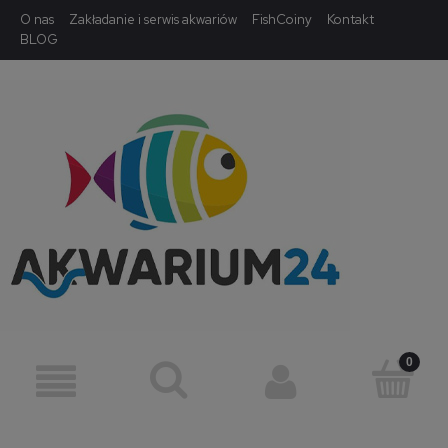
O nas
Zakładanie i serwis akwariów
FishCoiny
Kontakt
BLOG