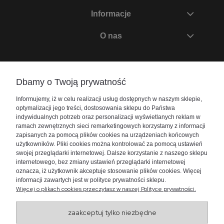
Informacje
O nas
Zadzwoń do nas
Dbamy o Twoją prywatność
+48 730 447 156
Informujemy, iż w celu realizacji usług dostępnych w naszym sklepie,
bok@akwarium24.pl
optymalizacji jego treści, dostosowania sklepu do Państwa
indywidualnych potrzeb oraz personalizacji wyświetlanych reklam w
ramach zewnętrznych sieci remarketingowych korzystamy z informacji
zapisanych za pomocą plików cookies na urządzeniach końcowych
użytkowników. Pliki cookies można kontrolować za pomocą ustawień
swojej przeglądarki internetowej. Dalsze korzystanie z naszego sklepu
internetowego, bez zmiany ustawień przeglądarki internetowej
oznacza, iż użytkownik akceptuje stosowanie plików cookies. Więcej
informacji zawartych jest w polityce prywatności sklepu.
Więcej o plikach cookies przeczytasz w naszej Polityce prywatności.
zaakceptuj tylko niezbędne