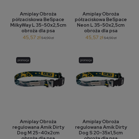
Amiplay Obroża
Amiplay Obroża
półzaciskowa BeSpace
półzaciskowa BeSpace
MilkyWay L 35-50x2,5cm
Neon L 35-50x2,5cm
obroża dla psa
obroża dla psa
45,57 zł
45,57 zł
54,90 zł
54,90 zł
promocja
promocja
Amiplay Obroża
Amiplay Obroża
regulowana Amik Dirty
regulowana Amik Dirty
Dog M 25-40x2cm
Dog S 20-35x1,5cm
obroża dla psa
obroża dla psa