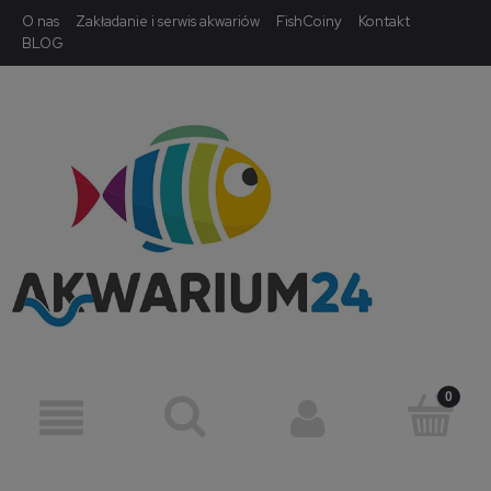
O nas
Zakładanie i serwis akwariów
FishCoiny
Kontakt
BLOG