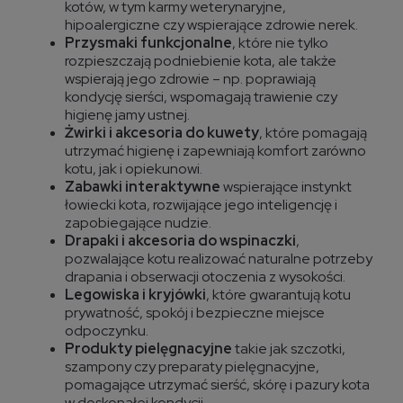
kotów, w tym karmy weterynaryjne,
hipoalergiczne czy wspierające zdrowie nerek.
Przysmaki funkcjonalne
, które nie tylko
rozpieszczają podniebienie kota, ale także
wspierają jego zdrowie – np. poprawiają
kondycję sierści, wspomagają trawienie czy
higienę jamy ustnej.
Żwirki i akcesoria do kuwety
, które pomagają
utrzymać higienę i zapewniają komfort zarówno
kotu, jak i opiekunowi.
Zabawki interaktywne
wspierające instynkt
łowiecki kota, rozwijające jego inteligencję i
zapobiegające nudzie.
Drapaki i akcesoria do wspinaczki
,
pozwalające kotu realizować naturalne potrzeby
drapania i obserwacji otoczenia z wysokości.
Legowiska i kryjówki
, które gwarantują kotu
prywatność, spokój i bezpieczne miejsce
odpoczynku.
Produkty pielęgnacyjne
takie jak szczotki,
szampony czy preparaty pielęgnacyjne,
pomagające utrzymać sierść, skórę i pazury kota
w doskonałej kondycji.