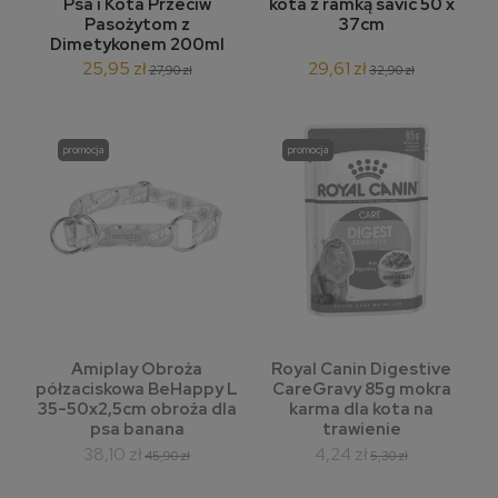
Psa i Kota Przeciw
kota z ramką savic 50 x
Pasożytom z
37cm
Dimetykonem 200ml
25,95 zł
29,61 zł
27,90 zł
32,90 zł
promocja
promocja
Amiplay Obroża
Royal Canin Digestive
półzaciskowa BeHappy L
CareGravy 85g mokra
35-50x2,5cm obroża dla
karma dla kota na
psa banana
trawienie
38,10 zł
4,24 zł
45,90 zł
5,30 zł