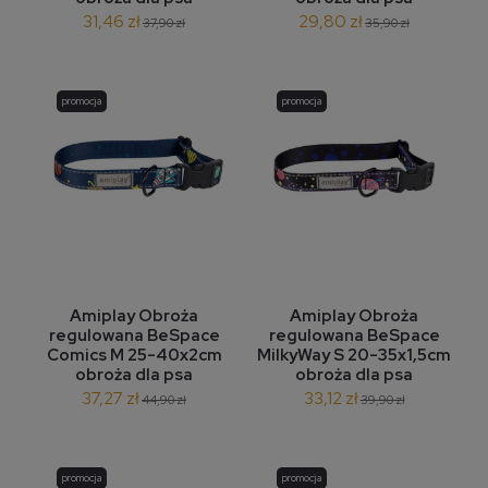
31,46 zł
29,80 zł
37,90 zł
35,90 zł
promocja
promocja
Amiplay Obroża
Amiplay Obroża
regulowana BeSpace
regulowana BeSpace
Comics M 25-40x2cm
MilkyWay S 20-35x1,5cm
obroża dla psa
obroża dla psa
37,27 zł
33,12 zł
44,90 zł
39,90 zł
promocja
promocja