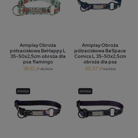
Amiplay Obroża
Amiplay Obroża
półzaciskowa BeHappy L
półzaciskowa BeSpace
35-50x2,5cm obroża dla
Comics L 35-50x2,5cm
psa flamingo
obroża dla psa
38,10 zł
45,57 zł
45,90 zł
54,90 zł
promocja
promocja