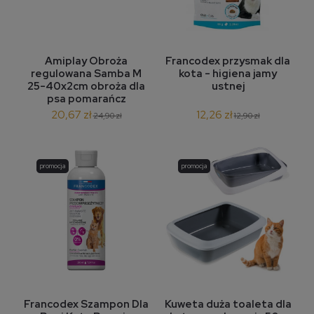
Amiplay Obroża
Francodex przysmak dla
regulowana Samba M
kota - higiena jamy
25-40x2cm obroża dla
ustnej
psa pomarańcz
20,67 zł
12,26 zł
24,90 zł
12,90 zł
promocja
promocja
Francodex Szampon Dla
Kuweta duża toaleta dla