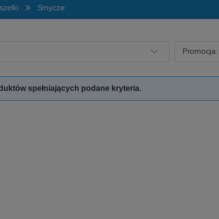
»
szelki
Smycze
Promocja: 
duktów spełniających podane kryteria.