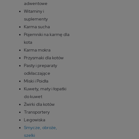
adwentowe
Witaminy i
suplementy
Karma sucha
Pojemniki na karmę dla
kota
Karma mokra
Przysmaki dla kotów
Pasty i preparaty
odkłaczające
Miski i Poidła
Kuwety, maty i łopatki
do kuwet
Żwirki dla kotów
Transportery
Legowiska
Smycze, obroże,
szelki