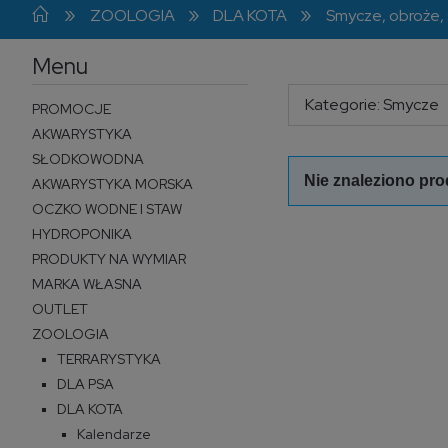
»
»
»
ZOOLOGIA
DLA KOTA
Smycze, obroże, 
Menu
Kategorie: Smycze
PROMOCJE
AKWARYSTYKA
SŁODKOWODNA
Nie znaleziono pro
AKWARYSTYKA MORSKA
OCZKO WODNE I STAW
HYDROPONIKA
PRODUKTY NA WYMIAR
MARKA WŁASNA
OUTLET
ZOOLOGIA
TERRARYSTYKA
DLA PSA
DLA KOTA
Kalendarze