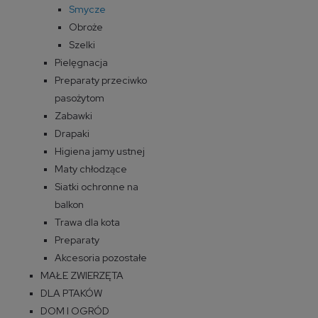
Smycze
Obroże
Szelki
Pielęgnacja
Preparaty przeciwko
pasożytom
Zabawki
Drapaki
Higiena jamy ustnej
Maty chłodzące
Siatki ochronne na
balkon
Trawa dla kota
Preparaty
Akcesoria pozostałe
MAŁE ZWIERZĘTA
DLA PTAKÓW
DOM I OGRÓD