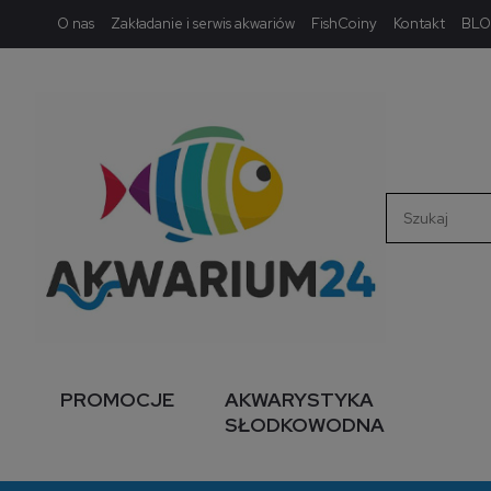
O nas
Zakładanie i serwis akwariów
FishCoiny
Kontakt
BL
PROMOCJE
AKWARYSTYKA
SŁODKOWODNA