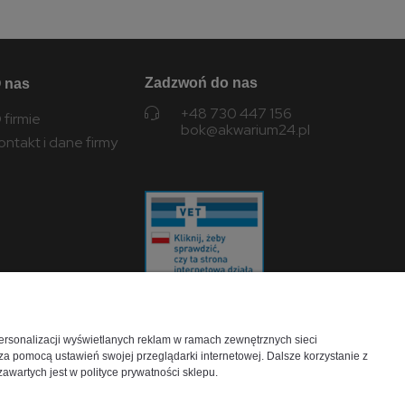
Zadzwoń do nas
 nas
+48 730 447 156
 firmie
bok@akwarium24.pl
ontakt i dane firmy
personalizacji wyświetlanych reklam w ramach zewnętrznych sieci
a pomocą ustawień swojej przeglądarki internetowej. Dalsze korzystanie z
Wojewódzki Inspektorat
awartych jest w polityce prywatności sklepu.
Weterynarii w Lublinie
ul. Droga Męczenników Majdanka 50, 20-