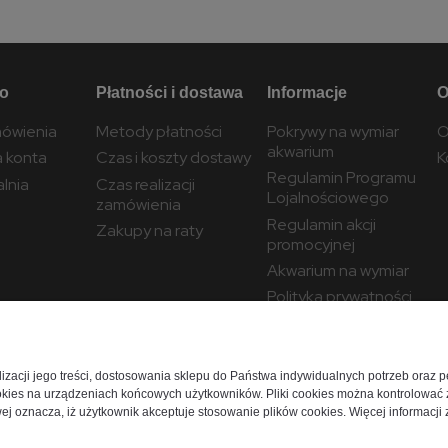
to
Płatności i dostawa
Informacje
O
ówienia
Metody płatności
Pokrywy na wymiar
O
akwarium
a konta
Czas i koszty dostawy
K
Regulamin Programu
lnia
Czas realizacji
Lojalnościowego
zamówienia
Regulamin akcji
Zakupy na raty
promocyjnej
Akwarium na wymiar
Polityka prywatności
Ustawienia plików
cookies
alizacji jego treści, dostosowania sklepu do Państwa indywidualnych potrzeb oraz 
kies na urządzeniach końcowych użytkowników. Pliki cookies można kontrolować z
j oznacza, iż użytkownik akceptuje stosowanie plików cookies. Więcej informacji z