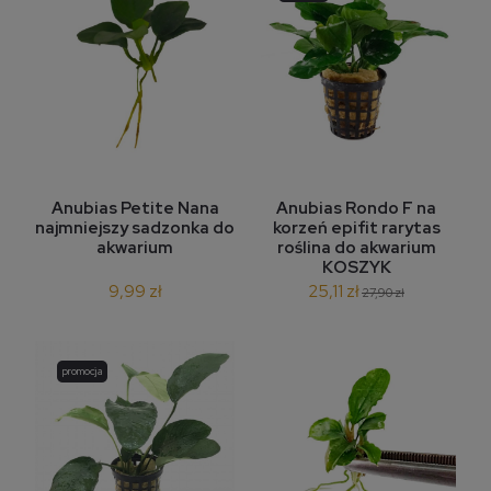
Anubias Petite Nana
Anubias Rondo F na
najmniejszy sadzonka do
korzeń epifit rarytas
akwarium
roślina do akwarium
KOSZYK
9,99 zł
25,11 zł
27,90 zł
promocja