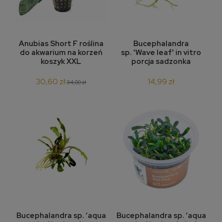
Anubias Short F roślina
Bucephalandra
do akwarium na korzeń
sp. 'Wave leaf' in vitro
koszyk XXL
porcja sadzonka
30,60 zł
14,99 zł
34,00 zł
Bucephalandra sp. ’aqua
Bucephalandra sp. ’aqua