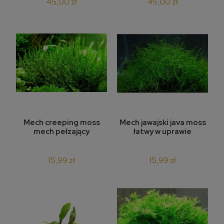
45,00 zł
45,00 zł
Mech creeping moss
Mech jawajski java moss
mech pełzający
łatwy w uprawie
15,99 zł
15,99 zł