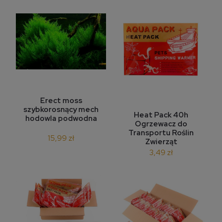
Erect moss
szybkorosnący mech
Heat Pack 40h
hodowla podwodna
Ogrzewacz do
Transportu Roślin
15,99 zł
Zwierząt
3,49 zł