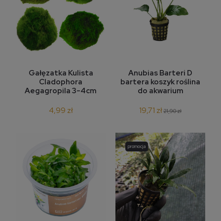
Gałęzatka Kulista
Anubias Barteri D
Cladophora
bartera koszyk roślina
Aegagropila 3-4cm
do akwarium
4,99 zł
19,71 zł
21,90 zł
promocja