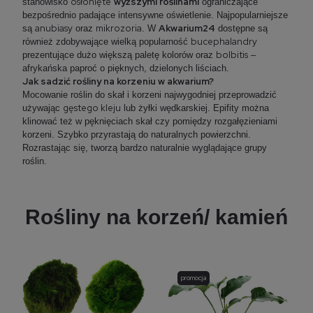
osłonięte
wyższymi roślinami
stanowisko
ograniczające
bezpośrednio padające intensywne oświetlenie. Najpopularniejsze
anubiasy
mikrozoria
Akwarium24
są
oraz
. W
dostępne są
bucephalandry
również zdobywające wielką popularność
bolbitis
prezentujące dużo większą paletę kolorów oraz
–
afrykańska paproć o pięknych, dzielonych liściach.
Jak sadzić rośliny na korzeniu w akwarium?
Mocowanie roślin do skał i korzeni najwygodniej przeprowadzić
gęstego kleju
używając
lub żyłki wędkarskiej. Epifity można
klinować też w pęknięciach skał czy pomiędzy rozgałęzieniami
korzeni. Szybko przyrastają do naturalnych powierzchni.
Rozrastając się, tworzą bardzo naturalnie wyglądające grupy
roślin.
Rośliny na korzeń/ kamień
promocja