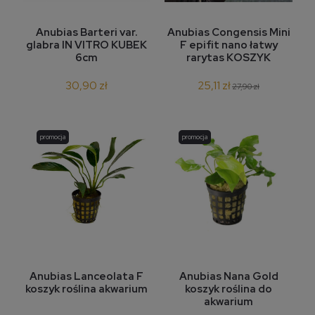
Anubias Barteri var.
Anubias Congensis Mini
glabra IN VITRO KUBEK
F epifit nano łatwy
6cm
rarytas KOSZYK
30,90 zł
25,11 zł
27,90 zł
promocja
promocja
Anubias Lanceolata F
Anubias Nana Gold
koszyk roślina akwarium
koszyk roślina do
akwarium