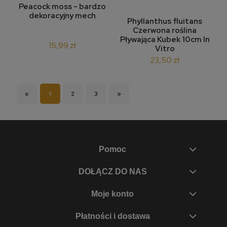
Peacock moss - bardzo
dekoracyjny mech
Phyllanthus fluitans
Czerwona roślina
Pływająca Kubek 10cm In
15,99 zł
Vitro
23,50 zł
«
1
2
3
»
Pomoc
DOŁĄCZ DO NAS
Moje konto
Płatności i dostawa