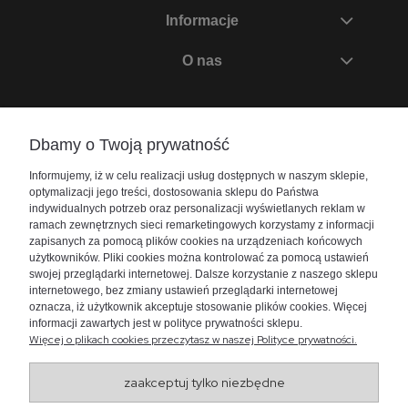
Informacje
O nas
Zadzwoń do nas
Dbamy o Twoją prywatność
+48 730 447 156
Informujemy, iż w celu realizacji usług dostępnych w naszym sklepie,
bok@akwarium24.pl
optymalizacji jego treści, dostosowania sklepu do Państwa
indywidualnych potrzeb oraz personalizacji wyświetlanych reklam w
ramach zewnętrznych sieci remarketingowych korzystamy z informacji
zapisanych za pomocą plików cookies na urządzeniach końcowych
użytkowników. Pliki cookies można kontrolować za pomocą ustawień
swojej przeglądarki internetowej. Dalsze korzystanie z naszego sklepu
internetowego, bez zmiany ustawień przeglądarki internetowej
oznacza, iż użytkownik akceptuje stosowanie plików cookies. Więcej
informacji zawartych jest w polityce prywatności sklepu.
Więcej o plikach cookies przeczytasz w naszej Polityce prywatności.
zaakceptuj tylko niezbędne