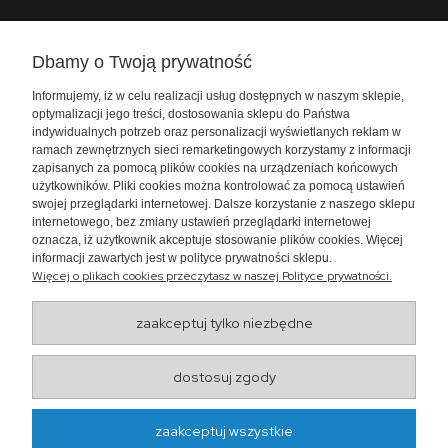
Zadzwoń do nas
Dbamy o Twoją prywatność
+48 730 447 156
Informujemy, iż w celu realizacji usług dostępnych w naszym sklepie,
bok@akwarium24.pl
optymalizacji jego treści, dostosowania sklepu do Państwa
indywidualnych potrzeb oraz personalizacji wyświetlanych reklam w
ramach zewnętrznych sieci remarketingowych korzystamy z informacji
zapisanych za pomocą plików cookies na urządzeniach końcowych
użytkowników. Pliki cookies można kontrolować za pomocą ustawień
swojej przeglądarki internetowej. Dalsze korzystanie z naszego sklepu
internetowego, bez zmiany ustawień przeglądarki internetowej
oznacza, iż użytkownik akceptuje stosowanie plików cookies. Więcej
informacji zawartych jest w polityce prywatności sklepu.
Więcej o plikach cookies przeczytasz w naszej Polityce prywatności.
zaakceptuj tylko niezbędne
dostosuj zgody
Wojewódzki Inspektorat
Weterynarii w Lublinie
ul. Droga Męczenników Majdanka 50, 20-325 Lublin
zaakceptuj wszystkie
http://www.wiw.lublin.pl/