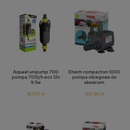
Aquael unipump 700
Eheim compacton 1000
pompa 700l/h eco 12v
pompa obiegowa do
9.5w
akwarium
187,90 zł
168,90 zł