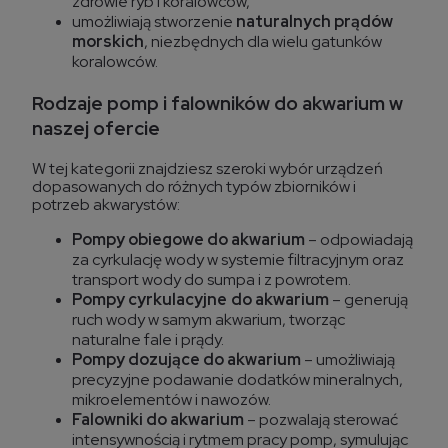
zdrowie ryb i koralowców,
umożliwiają stworzenie
naturalnych prądów
morskich
, niezbędnych dla wielu gatunków
koralowców.
Rodzaje pomp i falowników do akwarium w
naszej ofercie
W tej kategorii znajdziesz szeroki wybór urządzeń
dopasowanych do różnych typów zbiorników i
potrzeb akwarystów:
Pompy obiegowe do akwarium
– odpowiadają
za cyrkulację wody w systemie filtracyjnym oraz
transport wody do sumpa i z powrotem.
Pompy cyrkulacyjne
do akwarium
– generują
ruch wody w samym akwarium, tworząc
naturalne fale i prądy.
Pompy dozujące do akwarium
– umożliwiają
precyzyjne podawanie dodatków mineralnych,
mikroelementów i nawozów.
Falowniki do akwarium
– pozwalają sterować
intensywnością i rytmem pracy pomp, symulując