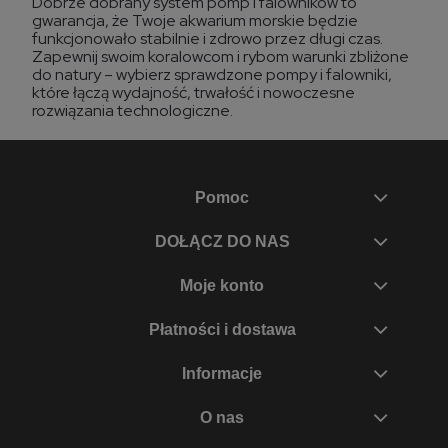
Dobrze dobrany system pomp i falowników to
gwarancja, że Twoje akwarium morskie będzie
funkcjonowało stabilnie i zdrowo przez długi czas.
Zapewnij swoim koralowcom i rybom warunki zbliżone
do natury – wybierz sprawdzone pompy i falowniki,
które łączą wydajność, trwałość i nowoczesne
rozwiązania technologiczne.
Pomoc
DOŁĄCZ DO NAS
Moje konto
Płatności i dostawa
Informacje
O nas