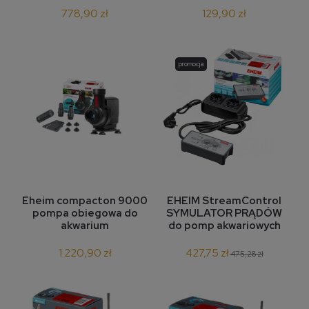
778,90 zł
129,90 zł
promocja
Eheim compacton 9000
EHEIM StreamControl
pompa obiegowa do
SYMULATOR PRĄDÓW
akwarium
do pomp akwariowych
1 220,90 zł
427,75 zł
475,28 zł