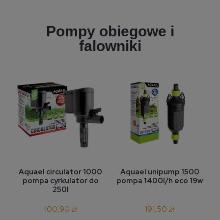
Pompy obiegowe i
falowniki
Aquael unipump 1500
Aquael circulator 1000
pompa 1400l/h eco 19w
pompa cyrkulator do
250l
191,50 zł
100,90 zł