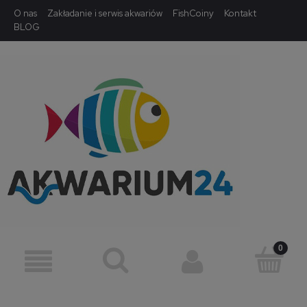
O nas
Zakładanie i serwis akwariów
FishCoiny
Kontakt
BLOG