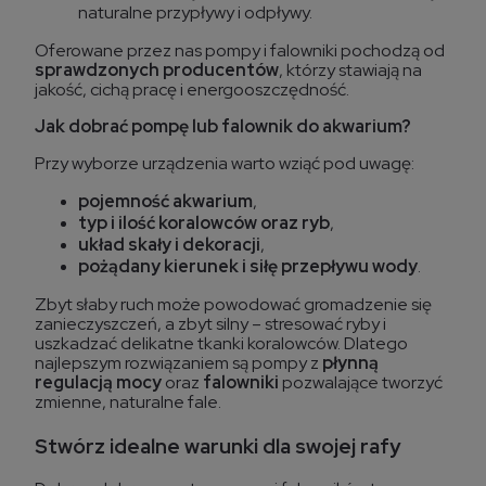
naturalne przypływy i odpływy.
Oferowane przez nas pompy i falowniki pochodzą od
sprawdzonych producentów
, którzy stawiają na
jakość, cichą pracę i energooszczędność.
Jak dobrać pompę lub falownik do akwarium?
Przy wyborze urządzenia warto wziąć pod uwagę:
pojemność akwarium
,
typ i ilość koralowców oraz ryb
,
układ skały i dekoracji
,
pożądany kierunek i siłę przepływu wody
.
Zbyt słaby ruch może powodować gromadzenie się
zanieczyszczeń, a zbyt silny – stresować ryby i
uszkadzać delikatne tkanki koralowców. Dlatego
najlepszym rozwiązaniem są pompy z
płynną
regulacją mocy
oraz
falowniki
pozwalające tworzyć
zmienne, naturalne fale.
Stwórz idealne warunki dla swojej rafy