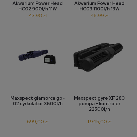
Akwarium Power Head
Akwarium Power Head
HC02 900l/h 11W
HC03 1100l/h 13W
43,90 zł
46,99 zł
Maxspect glamorca gp-
Maxspect gyre XF 280
02 cyrkulator 3600l/h
pompa + kontroler
22500l/h
699,00 zł
1 945,00 zł