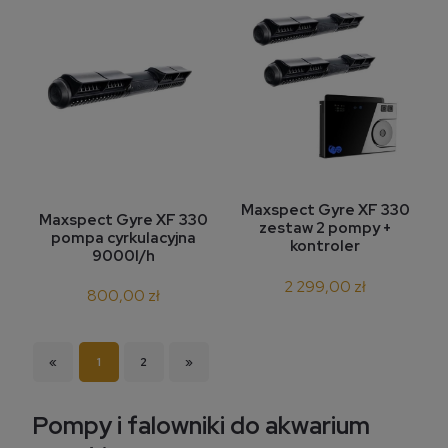
Maxspect Gyre XF 330
Maxspect Gyre XF 330
zestaw 2 pompy +
pompa cyrkulacyjna
kontroler
9000l/h
2 299,00 zł
800,00 zł
«
1
2
»
Pompy i falowniki do akwarium