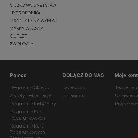
OCZKO WODNE I STAW
HYDROPONIKA
PRODUKTY NA WYMIAR
MARKA WŁASNA
OUTLET
ZOOLOGIA
Pomoc
DOŁĄCZ DO NAS
Moje kon
Regulamin Sklepu
Facebook
Twoje zam
Zwroty i reklamacje
Instagram
Ustawieni
Regulamin FishCoiny
Przechowa
Regulamin Kart
Podarunkowych
Regulamin Kart
Podarunkowych