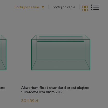
▼
Sortuj po nazwie
Sortuj po cenie
do koszyka
tne
Akwarium float standard prostokątne
90x45x50cm 8mm 202l
804,99 zł