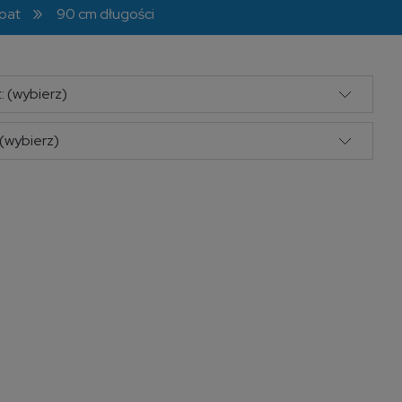
»
loat
90 cm długości
: (wybierz)
(wybierz)