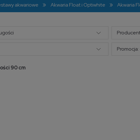
»
»
zestawy akwariowe
Akwaria Float i Optiwhite
Akwaria F
ugości
Producent
Promocja: 
gości 90 cm