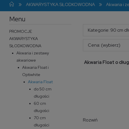
»
»
AKWARYSTYKA SŁODKOWODNA
Akwaria i 
Menu
Kategorie: 90 cm dł
PROMOCJE
AKWARYSTYKA
Cena: (wybierz)
SŁODKOWODNA
Akwaria i zestawy
akwariowe
Akwaria Float o dłu
Akwaria Float i
Optiwhite
Akwaria Float
do 50 cm
długości
60 cm
długości
70 cm
Rozwiń
długości