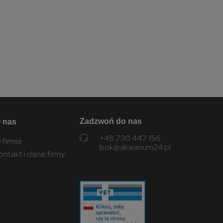
Zadzwoń do nas
 nas
+48 730 447 156
 firmie
bok@akwarium24.pl
ontakt i dane firmy