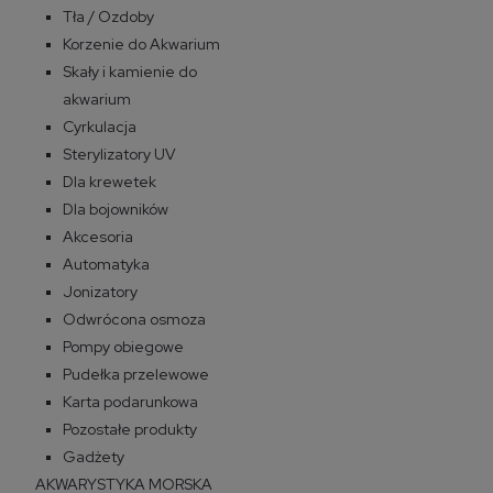
Tła / Ozdoby
Korzenie do Akwarium
Skały i kamienie do
akwarium
Cyrkulacja
Sterylizatory UV
Dla krewetek
Dla bojowników
Akcesoria
Automatyka
Jonizatory
Odwrócona osmoza
Pompy obiegowe
Pudełka przelewowe
Karta podarunkowa
Pozostałe produkty
Gadżety
AKWARYSTYKA MORSKA