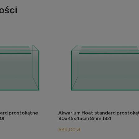
ości
koszyka
do koszyka
dard prostokątne
Akwarium float standard prostoką
0l
90x45x45cm 8mm 182l
649,00 zł