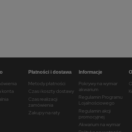
to
Płatności i dostawa
Informacje
O
ówienia
Metody płatności
Pokrywy na wymiar
O
akwarium
a konta
Czas i koszty dostawy
K
Regulamin Programu
lnia
Czas realizacji
Lojalnościowego
zamówienia
Regulamin akcji
Zakupy na raty
promocyjnej
Akwarium na wymiar