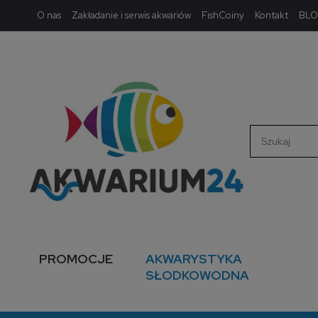
O nas
Zakładanie i serwis akwariów
FishCoiny
Kontakt
BL
PROMOCJE
AKWARYSTYKA
SŁODKOWODNA