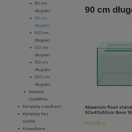
80 cm
90 cm dług
długości
90 cm
długości
100 cm
długości
120 cm
długości
150 cm
długości
200 cm
długości
Akwaria
OptiWhite
Komplety z szafkami
do 
Akwarium float stan
90x40x50cm 8mm 18
Komplety bez
szafek
679,00 zł
Krewetkaria