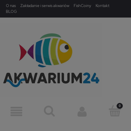
O nas
Zakładanie i serwis akwariów
FishCoiny
Kontakt
BLOG