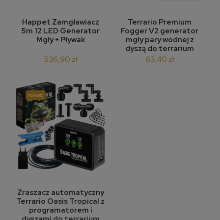
Happet Zamgławiacz
Terrario Premium
5m 12 LED Generator
Fogger V2 generator
Mgły + Pływak
mgły pary wodnej z
dyszą do terrarium
536,90 zł
63,40 zł
nowość
Zraszacz automatyczny
Terrario Oasis Tropical z
programatorem i
dyszami do terrarium