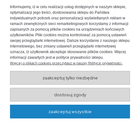
+48 730 447 156
Informujemy, iż w celu realizacji usług dostępnych w naszym sklepie,
bok@akwarium24.pl
optymalizacji jego treści, dostosowania sklepu do Państwa
indywidualnych potrzeb oraz personalizacji wyświetlanych reklam w
ramach zewnętrznych sieci remarketingowych korzystamy z informacji
zapisanych za pomocą plików cookies na urządzeniach końcowych
użytkowników. Pliki cookies można kontrolować za pomocą ustawień
swojej przeglądarki internetowej. Dalsze korzystanie z naszego sklepu
internetowego, bez zmiany ustawień przeglądarki internetowej
oznacza, iż użytkownik akceptuje stosowanie plików cookies. Więcej
informacji zawartych jest w polityce prywatności sklepu.
Więcej o plikach cookies przeczytasz w naszej Polityce prywatności.
zaakceptuj tylko niezbędne
Wojewódzki Inspektorat
dostosuj zgody
Weterynarii w Lublinie
ul. Droga Męczenników Majdanka 50, 20-325 Lublin
zaakceptuj wszystkie
http://www.wiw.lublin.pl/
projekt i realizacja:
oprogramowanie:
Shoper