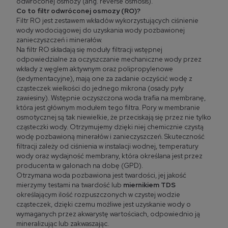
odwróconej osmozy (ang. reverse osmosis).
Co to filtr odwróconej osmozy (RO)?
Filtr RO jest zestawem wkładów wykorzystujących ciśnienie
wody wodociągowej do uzyskania wody pozbawionej
zanieczyszczeń i minerałów.
Na filtr RO składają się moduły filtracji wstępnej
odpowiedzialne za oczyszczanie mechaniczne wody przez
wkłady z węglem aktywnym oraz polipropylenowe
(sedymentacyjne), mają one za zadanie oczyścić wodę z
cząsteczek wielkości do jednego mikrona (osady pyły
zawiesiny). Wstępnie oczyszczona woda trafia na membranę,
która jest głównym modułem tego filtra. Pory w membranie
osmotycznej są tak niewielkie, że przeciskają się przez nie tylko
cząsteczki wody. Otrzymujemy dzięki niej chemicznie czystą
wodę pozbawioną minerałów i zanieczyszczeń. Skuteczność
filtracji zależy od ciśnienia w instalacji wodnej, temperatury
wody oraz wydajność membrany, która określana jest przez
producenta w galonach na dobę (GPD).
Otrzymana woda pozbawiona jest twardości, jej jakość
mierzymy testami na twardość lub
miernikiem TDS
określającym ilość rozpuszczonych w czystej wodzie
cząsteczek, dzięki czemu możliwe jest uzyskanie wody o
wymaganych przez akwarystę wartościach, odpowiednio ją
mineralizując lub zakwaszając.