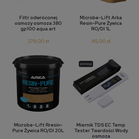
Filtr odwróconej
Microbe-Lift Arka
osmozy osmoza 380
Resin-Pure Żywica
gp100 aqua art
RO/DI 1L
279,00 zł
45,00 zł
promocja
Microbe-Lift Rresin-
Miernik TDS EC Temp
Pure Żywica RO/DI 20L
Tester Twardości Wody
osmoza