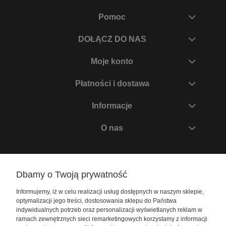
Pomoc
DOŁĄCZ DO NAS
Moje konto
Płatności i dostawa
Informacje
O nas
Zadzwoń do nas
Dbamy o Twoją prywatność
+48 730 447 156
Informujemy, iż w celu realizacji usług dostępnych w naszym sklepie,
bok@akwarium24.pl
optymalizacji jego treści, dostosowania sklepu do Państwa
indywidualnych potrzeb oraz personalizacji wyświetlanych reklam w
ramach zewnętrznych sieci remarketingowych korzystamy z informacji