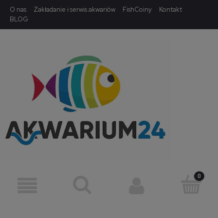
O nas
Zakładanie i serwis akwariów
FishCoiny
Kontakt
BLOG