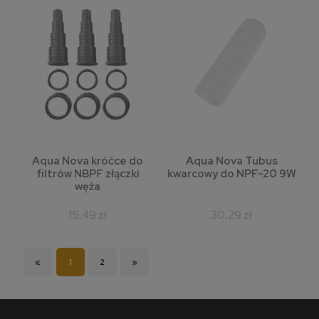
Aqua Nova króćce do
Aqua Nova Tubus
filtrów NBPF złączki
kwarcowy do NPF-20 9W
węża
15,49 zł
30,29 zł
«
1
2
»