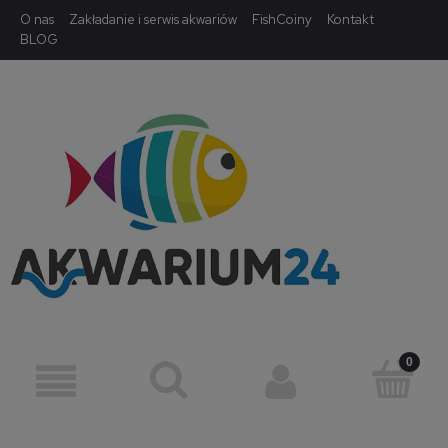
O nas
Zakładanie i serwis akwariów
FishCoiny
Kontakt
BLOG