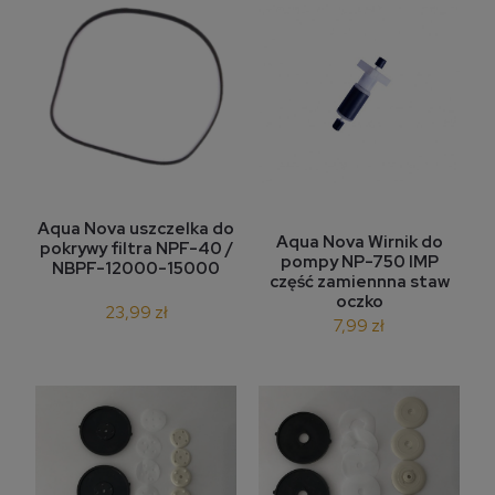
Aqua Nova uszczelka do
Aqua Nova Wirnik do
pokrywy filtra NPF-40 /
pompy NP-750 IMP
NBPF-12000-15000
część zamiennna staw
oczko
23,99 zł
7,99 zł