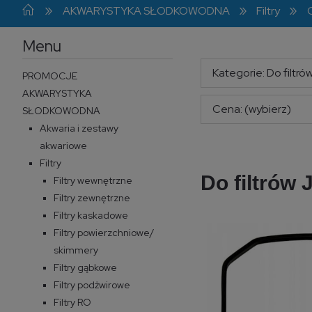
»
»
»
AKWARYSTYKA SŁODKOWODNA
Filtry
Menu
Kategorie: Do filtró
PROMOCJE
AKWARYSTYKA
Cena: (wybierz)
SŁODKOWODNA
Akwaria i zestawy
akwariowe
Filtry
Do filtrów 
Filtry wewnętrzne
Filtry zewnętrzne
Filtry kaskadowe
Filtry powierzchniowe/
skimmery
Filtry gąbkowe
Filtry podżwirowe
Filtry RO