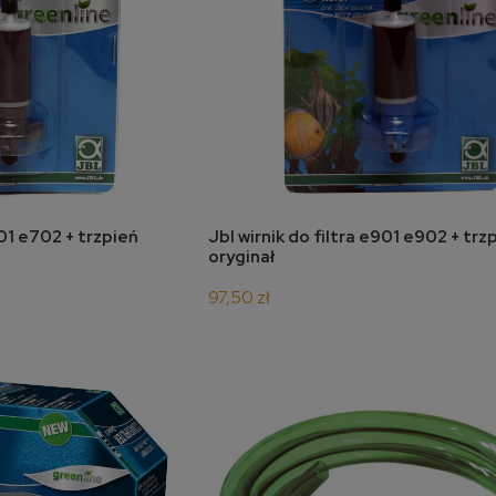
koszyka
do koszyka
701 e702 + trzpień
Jbl wirnik do filtra e901 e902 + trz
oryginał
97,50 zł