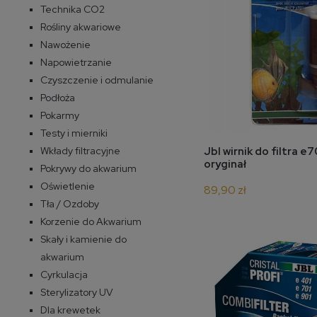
Technika CO2
Rośliny akwariowe
Nawożenie
Napowietrzanie
Czyszczenie i odmulanie
Podłoża
Pokarmy
Testy i mierniki
Wkłady filtracyjne
do 
Jbl wirnik do filtra e
oryginał
Pokrywy do akwarium
Oświetlenie
89,90 zł
Tła / Ozdoby
Korzenie do Akwarium
Skały i kamienie do
akwarium
Cyrkulacja
Sterylizatory UV
Dla krewetek