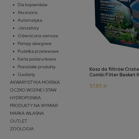
Dla bojowników
Akcesoria
Automatyka
Jonizatory
Odwrócona osmoza
Pompy obiegowe
Pudełka przelewowe
Karta podarunkowa
Pozostałe produkty
do 
Kosz do filtrów Crist
Gadżety
Combi Filter Basket I
AKWARYSTYKA MORSKA
57,85 zł
OCZKO WODNE I STAW
HYDROPONIKA
PRODUKTY NA WYMIAR
MARKA WŁASNA
OUTLET
ZOOLOGIA