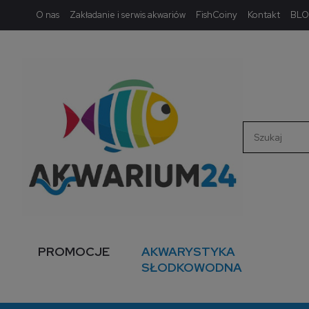
O nas
Zakładanie i serwis akwariów
FishCoiny
Kontakt
BL
PROMOCJE
AKWARYSTYKA
SŁODKOWODNA