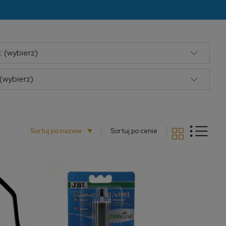
: (wybierz)
(wybierz)
▼
Sortuj po nazwie
Sortuj po cenie