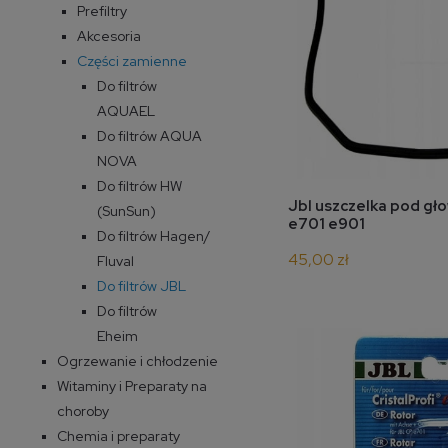
Prefiltry
Akcesoria
Części zamienne
Do filtrów
AQUAEL
Do filtrów AQUA
NOVA
Do filtrów HW
do 
Jbl uszczelka pod gł
(SunSun)
e701 e901
Do filtrów Hagen/
45,00 zł
Fluval
Do filtrów JBL
Do filtrów
Eheim
Ogrzewanie i chłodzenie
Witaminy i Preparaty na
choroby
Chemia i preparaty