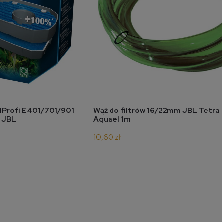
koszyka
do koszyka
alProfi E401/701/901
Wąż do filtrów 16/22mm JBL Tetra
I JBL
Aquael 1m
10,60 zł