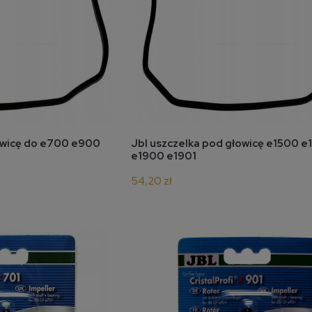
koszyka
do koszyka
owicę do e700 e900
Jbl uszczelka pod głowicę e1500 e
e1900 e1901
54,20 zł