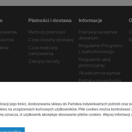
to
Płatności i dostawa
Informacje
O
ówienia
Metody płatności
Pokrywy na wymiar
O
akwarium
a konta
Czas i koszty dostawy
K
Regulamin Programu
lnia
Czas realizacji
Lojalnościowego
zamówienia
Regulamin akcji
Zakupy na raty
promocyjnej
Akwarium na wymiar
Polityka prywatności
Ustawienia plików
cookies
alizacji jego treści, dostosowania sklepu do Państwa indywidualnych potrzeb oraz 
kies na urządzeniach końcowych użytkowników. Pliki cookies można kontrolować z
j oznacza, iż użytkownik akceptuje stosowanie plików cookies. Więcej informacji z
j wszystkie