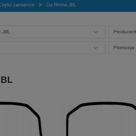
»
Części zamienne
Do filtrów JBL
w JBL
Producent
Promocja: 
JBL