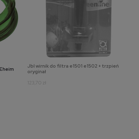
Jbl wirnik do filtra e1501 e1502 + trzpień
powiadom o dostępności
 Eheim
oryginał
123,70 zł