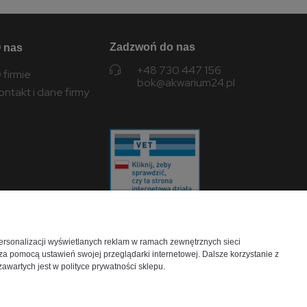
Zadzwoń do nas
 nas
+48 730 447 156
 firmie
bok@akwarium24.pl
ontakt i dane firmy
personalizacji wyświetlanych reklam w ramach zewnętrznych sieci
a pomocą ustawień swojej przeglądarki internetowej. Dalsze korzystanie z
Wojewódzki Inspektorat
awartych jest w polityce prywatności sklepu.
Weterynarii w Lublinie
ul. Droga Męczenników Majdanka 50, 20-
325 Lublin