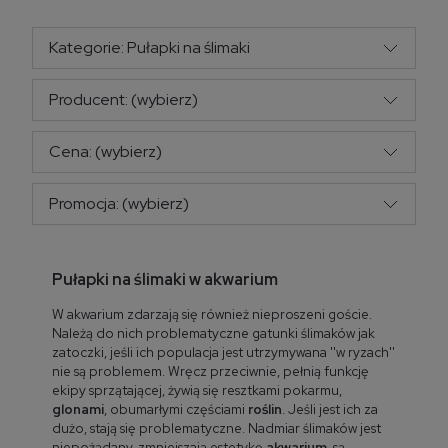
Kategorie: Pułapki na ślimaki
Producent: (wybierz)
Cena: (wybierz)
Promocja: (wybierz)
Pułapki na ślimaki w akwarium
W akwarium zdarzają się również nieproszeni goście.
Należą do nich problematyczne gatunki ślimaków jak
zatoczki, jeśli ich populacja jest utrzymywana ''w ryzach''
nie są problemem. Wręcz przeciwnie, pełnią funkcję
ekipy sprzątającej, żywią się resztkami pokarmu,
glonami
, obumarłymi częściami
roślin
. Jeśli jest ich za
dużo, stają się problematyczne. Nadmiar ślimaków jest
niepożądany, zmniejszają estetykę
akwarium
, są