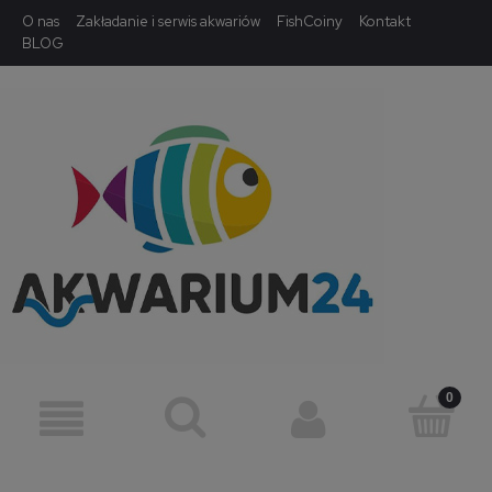
O nas
Zakładanie i serwis akwariów
FishCoiny
Kontakt
BLOG