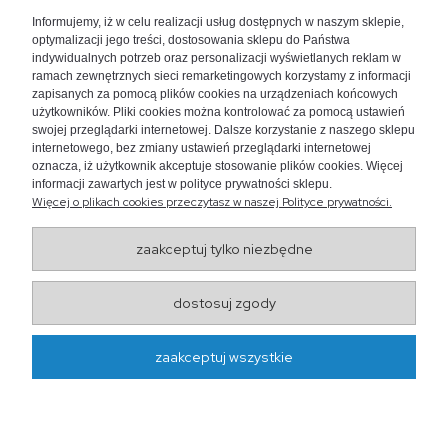
+48 730 447 156
Informujemy, iż w celu realizacji usług dostępnych w naszym sklepie,
bok@akwarium24.pl
optymalizacji jego treści, dostosowania sklepu do Państwa
indywidualnych potrzeb oraz personalizacji wyświetlanych reklam w
ramach zewnętrznych sieci remarketingowych korzystamy z informacji
zapisanych za pomocą plików cookies na urządzeniach końcowych
użytkowników. Pliki cookies można kontrolować za pomocą ustawień
swojej przeglądarki internetowej. Dalsze korzystanie z naszego sklepu
internetowego, bez zmiany ustawień przeglądarki internetowej
oznacza, iż użytkownik akceptuje stosowanie plików cookies. Więcej
informacji zawartych jest w polityce prywatności sklepu.
Więcej o plikach cookies przeczytasz w naszej Polityce prywatności.
zaakceptuj tylko niezbędne
Wojewódzki Inspektorat
dostosuj zgody
Weterynarii w Lublinie
ul. Droga Męczenników Majdanka 50, 20-325 Lublin
zaakceptuj wszystkie
http://www.wiw.lublin.pl/
projekt i realizacja:
oprogramowanie:
Shoper