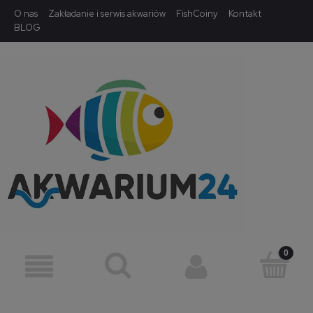
O nas
Zakładanie i serwis akwariów
FishCoiny
Kontakt
BLOG