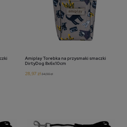
do koszyka
czki
Amiplay Torebka na przysmaki smaczki
DirtyDog 8x6x10cm
28,97 zł
34,90 zł