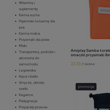
Witaminy i
suplementy
Karma sucha
Pojemniki na karmę dla
psa
Karma mokra
Przysmaki dla psów
Miski
do 
Amiplay Samba toreb
Transportery, podróże i
smaczki przysmaki 8
akcesoria do
pomarańczowy
22,33 zł
samochodu
26,90 zł
Legowiska
Kojce i klatki
Smycze, obroże,
promocja
szelki
Kagańce
Pielęgnacja
Preparaty przeciw