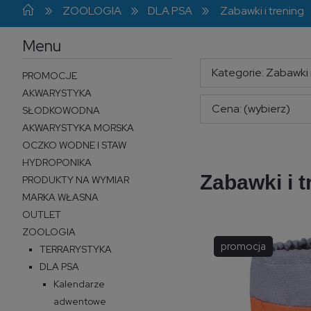
»
»
»
ZOOLOGIA
DLA PSA
Zabawki i trening
Menu
Kategorie: Zabawki i
PROMOCJE
AKWARYSTYKA
Cena: (wybierz)
SŁODKOWODNA
AKWARYSTYKA MORSKA
OCZKO WODNE I STAW
HYDROPONIKA
Zabawki i t
PRODUKTY NA WYMIAR
MARKA WŁASNA
OUTLET
ZOOLOGIA
promocja
TERRARYSTYKA
DLA PSA
Kalendarze
adwentowe