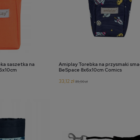
koszyka
do koszyka
ka saszetka na
Amiplay Torebka na przysmaki sma
x6x10cm
BeSpace 8x6x10cm Comics
33,12 zł
39,90 zł