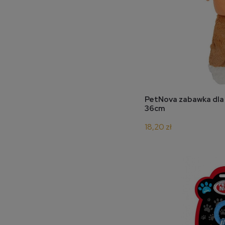
do 
PetNova zabawka dla p
36cm
18,20 zł