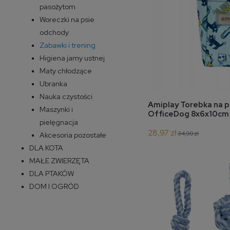
pasożytom
Woreczki na psie
odchody
Zabawki i trening
Higiena jamy ustnej
Maty chłodzące
Ubranka
Nauka czystości
do 
Amiplay Torebka na p
Maszynki i
OfficeDog 8x6x10cm
pielęgnacja
28,97 zł
34,90 zł
Akcesoria pozostałe
DLA KOTA
MAŁE ZWIERZĘTA
DLA PTAKÓW
DOM I OGRÓD