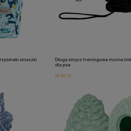
koszyka
do koszyka
rzysmaki smaczki
Długa smycz treningowa mocna lin
dla psa
19,90 zł