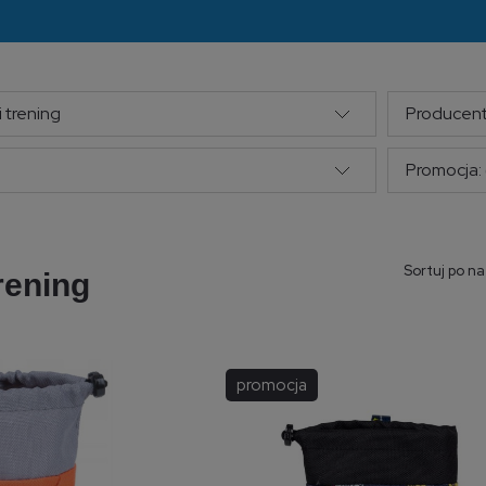
 trening
Producent
Promocja: 
Sortuj po n
rening
promocja