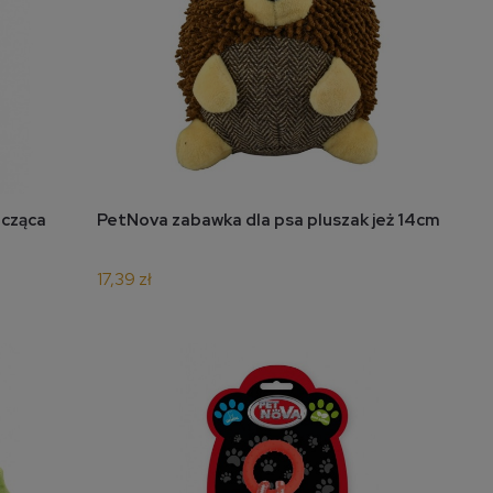
do koszyka
zcząca
PetNova zabawka dla psa pluszak jeż 14cm
17,39 zł