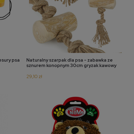
do koszyka
resury psa
Naturalny szarpak dla psa - zabawka ze
sznurem konopnym 30cm gryzak kawowy
29,10 zł