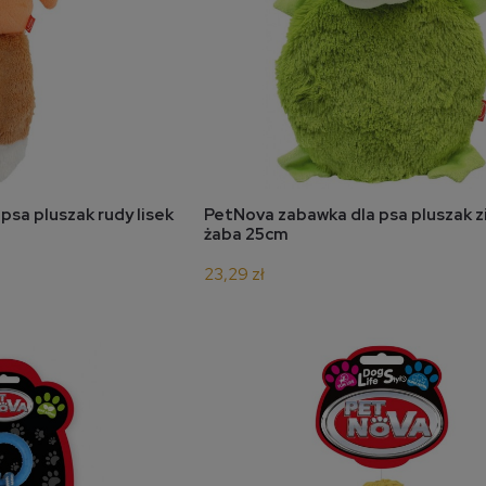
koszyka
do koszyka
sa pluszak rudy lisek
PetNova zabawka dla psa pluszak z
żaba 25cm
23,29 zł