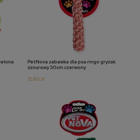
do koszyka
ielona
PetNova zabawka dla psa ringo gryzak
sznurowy 30cm czerwony
12,60 zł