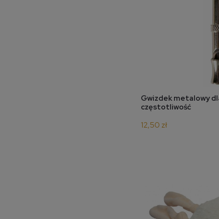
do 
Gwizdek metalowy dl
częstotliwość
12,50 zł