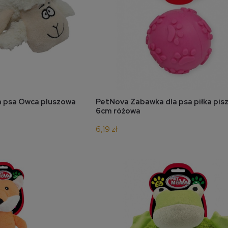
koszyka
do koszyka
a psa Owca pluszowa
PetNova Zabawka dla psa piłka pis
6cm różowa
6,19 zł