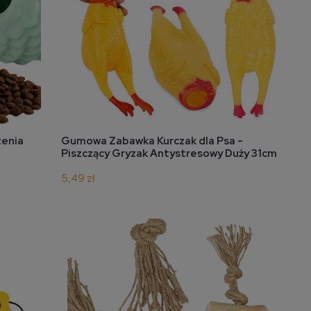
do koszyka
zenia
Gumowa Zabawka Kurczak dla Psa -
Piszczący Gryzak Antystresowy Duży 31cm
5,49 zł