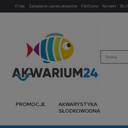
O nas
Zakładanie i serwis akwariów
FishCoiny
Kontakt
BL
PROMOCJE
AKWARYSTYKA
SŁODKOWODNA