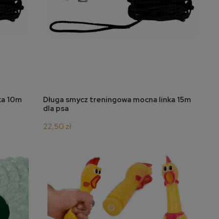
do koszyka
ka 10m
Długa smycz treningowa mocna linka 15m
dla psa
22,50 zł