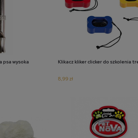
koszyka
do koszyka
a psa wysoka
Klikacz kliker clicker do szkolenia t
8,99 zł