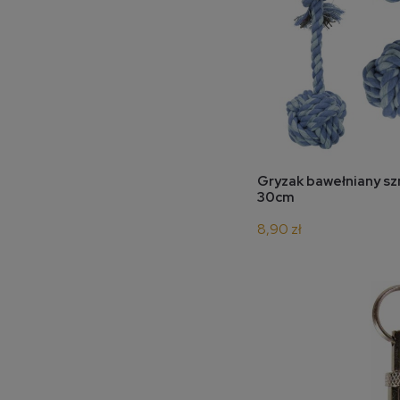
do 
Gryzak bawełniany szn
30cm
8,90 zł