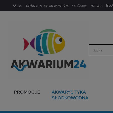
O nas
Zakładanie i serwis akwariów
FishCoiny
Kontakt
BL
PROMOCJE
AKWARYSTYKA
SŁODKOWODNA