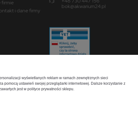
+48 730 447 156
 firmie
bok@akwarium24.pl
ontakt i dane firmy
personalizacji wyświetlanych reklam w ramach zewnętrznych sieci
a pomocą ustawień swojej przeglądarki internetowej. Dalsze korzystanie z
Wojewódzki Inspektorat
awartych jest w polityce prywatności sklepu.
Weterynarii w Lublinie
ul. Droga Męczenników Majdanka 50, 20-
325 Lublin
http://www.wiw.lublin.pl/
per