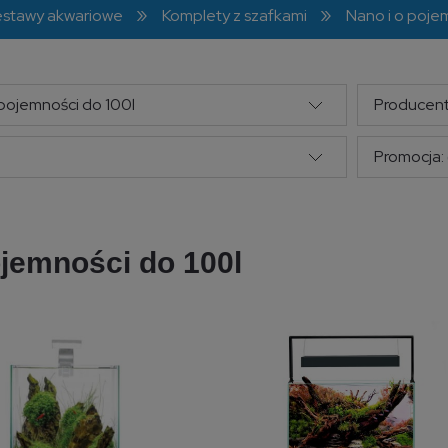
»
»
zestawy akwariowe
Komplety z szafkami
Nano i o poje
 pojemności do 100l
Producent
Promocja: 
ojemności do 100l