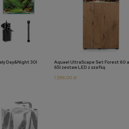
koszyka
do koszyka
ały Day&Night 30l
Aquael UltraScape Set Forest 60 
65l zestaw LED z szafką
1 399,00 zł