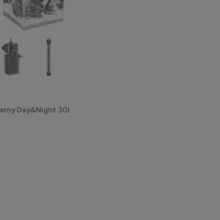
arny Day&Night 30l
 dostępności