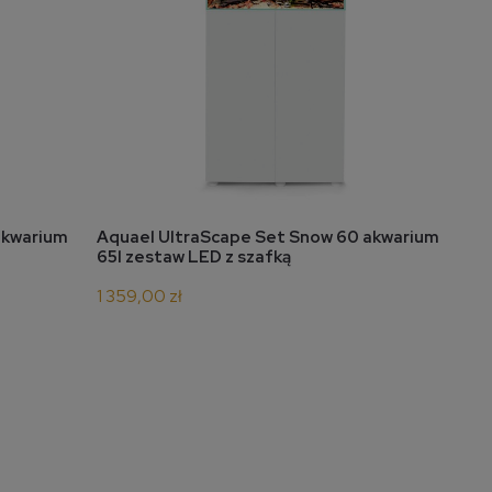
do koszyka
akwarium
Aquael UltraScape Set Snow 60 akwarium
65l zestaw LED z szafką
1 359,00 zł