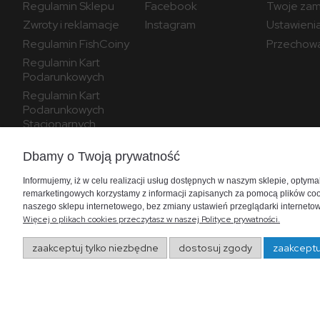
Regulamin Sklepu
Facebook
Twoje zam
Zwroty i reklamacje
Instagram
Ustawieni
Regulamin FishCoiny
Przechowa
Regulamin Kart
Podarunkowych
Regulamin Kart
Podarunkowych
Stacjonarnych
PROGRAM
Dbamy o Twoją prywatność
LOJALNOŚCIOWY
Informujemy, iż w celu realizacji usług dostępnych w naszym sklepie, optym
remarketingowych korzystamy z informacji zapisanych za pomocą plików coo
naszego sklepu internetowego, bez zmiany ustawień przeglądarki internetowe
Więcej o plikach cookies przeczytasz w naszej Polityce prywatności.
zaakceptuj tylko niezbędne
dostosuj zgody
zaakceptu
proj