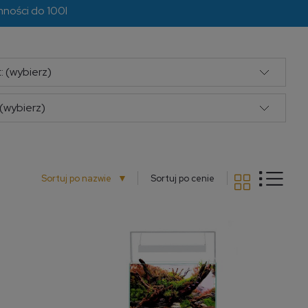
mności do 100l
: (wybierz)
(wybierz)
▼
Sortuj po nazwie
Sortuj po cenie