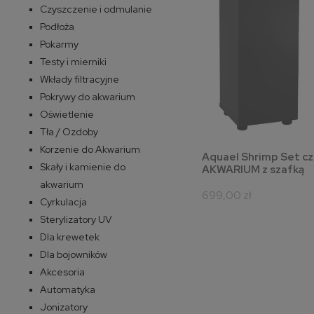
Czyszczenie i odmulanie
Podłoża
Pokarmy
Testy i mierniki
Wkłady filtracyjne
Pokrywy do akwarium
Oświetlenie
Tła / Ozdoby
Korzenie do Akwarium
Aquael Shrimp Set cz
powiadom o
Skały i kamienie do
AKWARIUM z szafką
akwarium
699,00 zł
Cyrkulacja
Sterylizatory UV
Dla krewetek
Dla bojowników
Akcesoria
Automatyka
Jonizatory