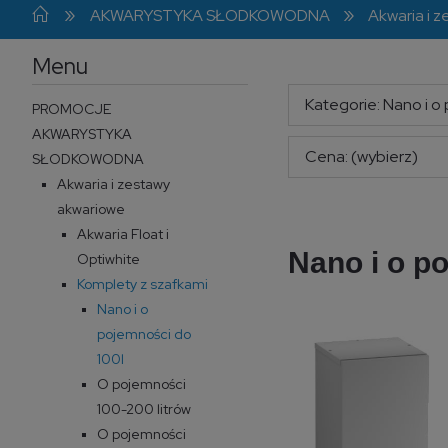
»
»
AKWARYSTYKA SŁODKOWODNA
Akwaria i 
Menu
Kategorie: Nano i o
PROMOCJE
AKWARYSTYKA
Cena: (wybierz)
SŁODKOWODNA
Akwaria i zestawy
akwariowe
Akwaria Float i
Nano i o p
Optiwhite
Komplety z szafkami
Nano i o
pojemności do
100l
O pojemności
100-200 litrów
O pojemności