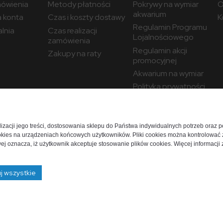
ówienia
Metody płatności
Pokrywy na wymiar
O
akwarium
a konta
Czas i koszty dostawy
K
Regulamin Programu
lnia
Czas realizacji
Lojalnościowego
zamówienia
Regulamin akcji
Zakupy na raty
promocyjnej
Akwarium na wymiar
Polityka prywatności
Ustawienia plików
cookies
alizacji jego treści, dostosowania sklepu do Państwa indywidualnych potrzeb oraz 
kies na urządzeniach końcowych użytkowników. Pliki cookies można kontrolować z
j oznacza, iż użytkownik akceptuje stosowanie plików cookies. Więcej informacji z
j wszystkie
ekt i realizacja:
oprogramowanie:
Sho