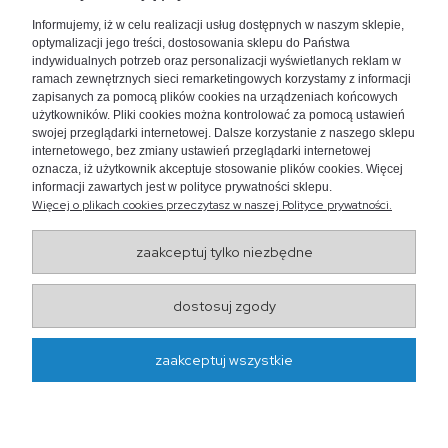
+48 730 447 156
Informujemy, iż w celu realizacji usług dostępnych w naszym sklepie,
bok@akwarium24.pl
optymalizacji jego treści, dostosowania sklepu do Państwa
indywidualnych potrzeb oraz personalizacji wyświetlanych reklam w
ramach zewnętrznych sieci remarketingowych korzystamy z informacji
zapisanych za pomocą plików cookies na urządzeniach końcowych
użytkowników. Pliki cookies można kontrolować za pomocą ustawień
swojej przeglądarki internetowej. Dalsze korzystanie z naszego sklepu
internetowego, bez zmiany ustawień przeglądarki internetowej
oznacza, iż użytkownik akceptuje stosowanie plików cookies. Więcej
informacji zawartych jest w polityce prywatności sklepu.
Więcej o plikach cookies przeczytasz w naszej Polityce prywatności.
zaakceptuj tylko niezbędne
Wojewódzki Inspektorat
dostosuj zgody
Weterynarii w Lublinie
ul. Droga Męczenników Majdanka 50, 20-325 Lublin
zaakceptuj wszystkie
http://www.wiw.lublin.pl/
projekt i realizacja:
oprogramowanie: