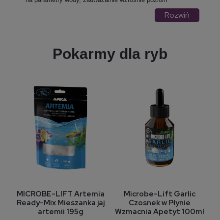
fosforu
zanieczyszczeń na dnie akwarium
oraz ilość
.
Rozwiń
automatycznego
Znaczącym ułatwieniem jest zakup
karmnika
, który regularnie dostarczy odpowiednio
dostosowane do ilości ryb morskich porcje pokarmu. W tej
kategorii znajdują się pokarmy w granulatach, płatkach,
Pokarmy dla ryb
solowiec
mysis
tabletkach. Pokarmy w zawiesinie jak
oraz
.
MICROBE-LIFT Artemia
Microbe-Lift Garlic
Ready-Mix Mieszanka jaj
Czosnek w Płynie
artemii 195g
Wzmacnia Apetyt 100ml