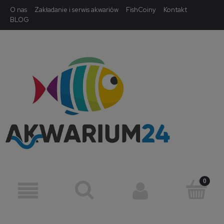
O nas
Zakładanie i serwis akwariów
FishCoiny
Kontakt
BLOG