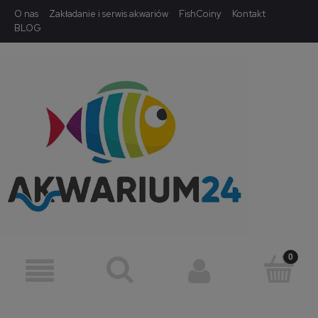
O nas
Zakładanie i serwis akwariów
FishCoiny
Kontakt
BLOG