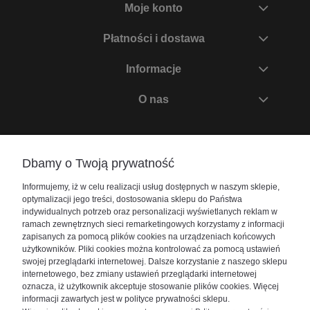
Moje konto
Płatności i dostawa
Informacje
O nas
Zadzwoń do nas
Dbamy o Twoją prywatność
+48 730 447 156
Informujemy, iż w celu realizacji usług dostępnych w naszym sklepie,
bok@akwarium24.pl
optymalizacji jego treści, dostosowania sklepu do Państwa
indywidualnych potrzeb oraz personalizacji wyświetlanych reklam w
ramach zewnętrznych sieci remarketingowych korzystamy z informacji
zapisanych za pomocą plików cookies na urządzeniach końcowych
użytkowników. Pliki cookies można kontrolować za pomocą ustawień
swojej przeglądarki internetowej. Dalsze korzystanie z naszego sklepu
internetowego, bez zmiany ustawień przeglądarki internetowej
oznacza, iż użytkownik akceptuje stosowanie plików cookies. Więcej
informacji zawartych jest w polityce prywatności sklepu.