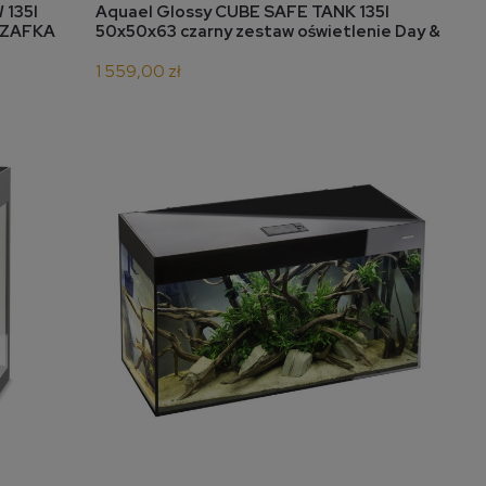
do koszyka
 135l
Aquael Glossy CUBE SAFE TANK 135l
SZAFKA
50x50x63 czarny zestaw oświetlenie Day &
Night 2x10W
1 559,00 zł