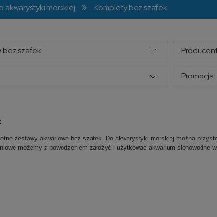
»
o akwarystyki morskiej
Komplety bez szafek
y bez szafek
Producent
Promocja: 
k
letne zestawy akwariowe bez szafek. Do akwarystyki morskiej można przyst
leniowe możemy z powodzeniem założyć i użytkować akwarium słonowodne w