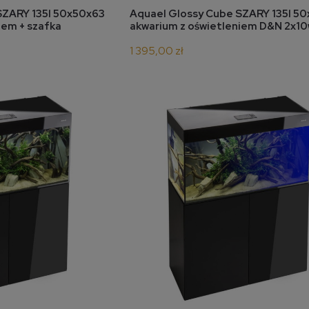
koszyka
do koszyka
SZARY 135l 50x50x63
Aquael Glossy Cube SZARY 135l 5
iem + szafka
akwarium z oświetleniem D&N 2x1
1 395,00 zł