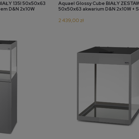
koszyka
do koszyka
BIAŁY 135l 50x50x63
Aquael Glossy Cube BIAŁY ZESTAW
niem D&N 2x10W
50x50x63 akwarium D&N 2x10W + 
2 439,00 zł