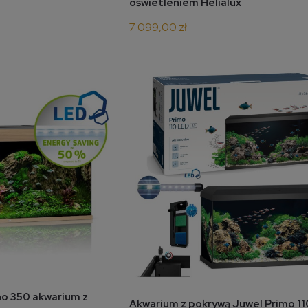
oświetleniem Helialux
7 099,00 zł
koszyka
no 350 akwarium z
do koszyka
Akwarium z pokrywą Juwel Primo 11