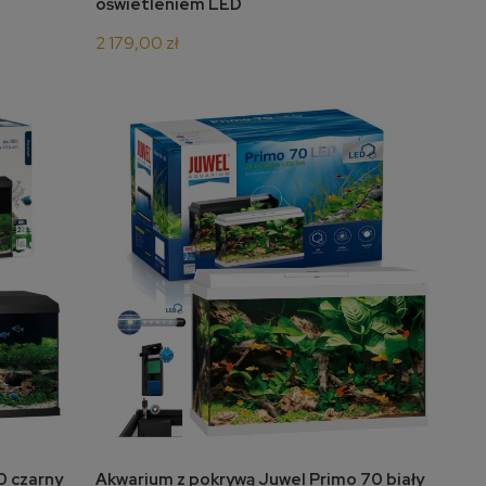
oświetleniem LED
2 179,00 zł
do koszyka
0 czarny
Akwarium z pokrywą Juwel Primo 70 biały