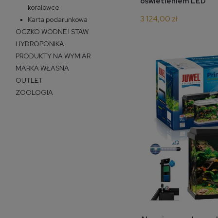
oświetleniem LED
koralowce
3 124,00 zł
Karta podarunkowa
OCZKO WODNE I STAW
HYDROPONIKA
PRODUKTY NA WYMIAR
MARKA WŁASNA
OUTLET
ZOOLOGIA