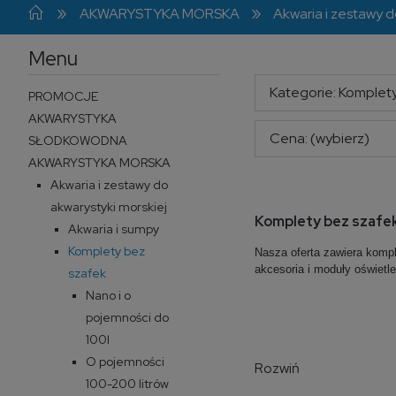
»
»
AKWARYSTYKA MORSKA
Akwaria i zestawy d
Menu
Kategorie: Komplet
PROMOCJE
AKWARYSTYKA
Cena: (wybierz)
SŁODKOWODNA
AKWARYSTYKA MORSKA
Akwaria i zestawy do
akwarystyki morskiej
Komplety bez szafe
Akwaria i sumpy
Komplety bez
Nasza oferta zawiera komp
akcesoria i moduły oświet
szafek
Nano i o
pojemności do
100l
O pojemności
Rozwiń
100-200 litrów