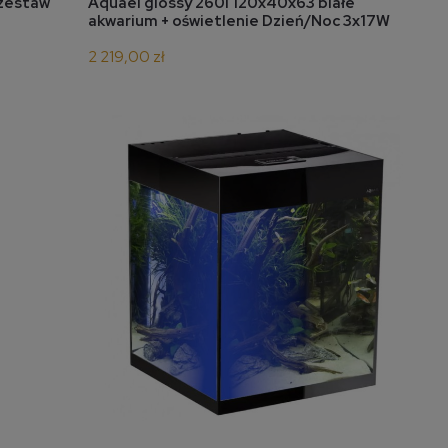
do koszyka
 zestaw
Aquael glossy 260l 120x40x63 białe
akwarium + oświetlenie Dzień/Noc 3x17W
2 219,00 zł