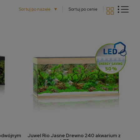
▼
Sortuj po nazwie
Sortuj po cenie
do koszyka
podwójnym
Juwel Rio Jasne Drewno 240 akwarium z