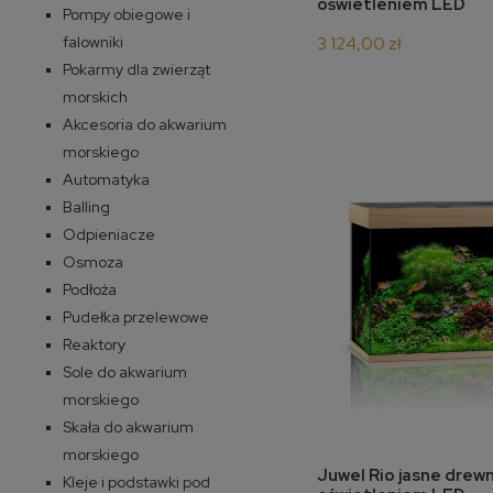
oświetleniem LED
Pompy obiegowe i
falowniki
3 124,00 zł
Pokarmy dla zwierząt
morskich
Akcesoria do akwarium
morskiego
Automatyka
Balling
Odpieniacze
Osmoza
Podłoża
Pudełka przelewowe
Reaktory
Sole do akwarium
morskiego
Skała do akwarium
morskiego
do 
Juwel Rio jasne drew
Kleje i podstawki pod