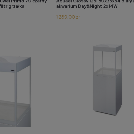
koszyka
do koszyka
uwel Primo 70 czarny
Aquael Glossy 125l 80x35x54 biały
ltr grzałka
akwarium Day&Night 2x14W
1 289,00 zł