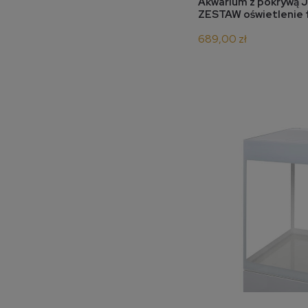
do 
Akwarium z pokrywą J
ZESTAW oświetlenie fi
689,00 zł