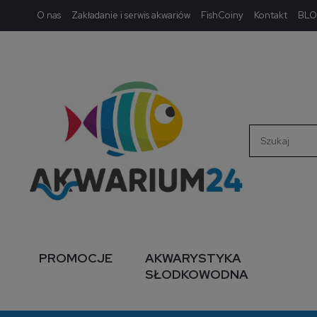
O nas
Zakładanie i serwis akwariów
FishCoiny
Kontakt
BL
PROMOCJE
AKWARYSTYKA
SŁODKOWODNA