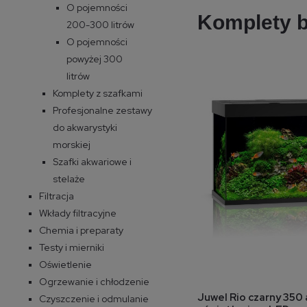
O pojemności
Komplety b
200-300 litrów
O pojemności
powyżej 300
litrów
Komplety z szafkami
Profesjonalne zestawy
do akwarystyki
morskiej
Szafki akwariowe i
stelaże
Filtracja
Wkłady filtracyjne
Chemia i preparaty
Testy i mierniki
Oświetlenie
Ogrzewanie i chłodzenie
do 
Juwel Rio czarny 350
Czyszczenie i odmulanie