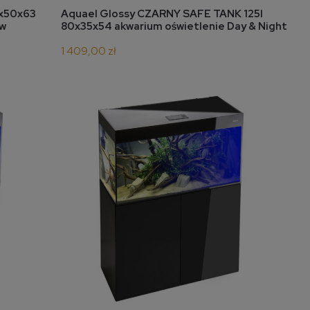
do koszyka
0x50x63
Aquael Glossy CZARNY SAFE TANK 125l
0w
80x35x54 akwarium oświetlenie Day & Night
2x14W
1 409,00 zł