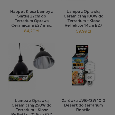
Happet Klosz Lampy z
Lampa z Oprawką
Siatką 22cm do
Ceramiczną 100W do
Terrarium Oprawa
Terrarium - Klosz
Ceramiczna E27 max.
Reflektor 14cm E27
120W
Reptile Nova
84,20 zł
59,99 zł
Lampa z Oprawką
Żarówka UVB-13W 10.0
Ceramiczną 250W do
Desert do terrarium
Terrarium - Klosz
Reptile
Reflektor 21,6cm E27