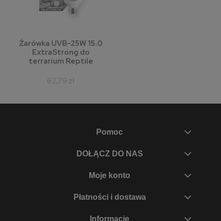
Żarówka UVB-25W 15.0
ExtraStrong do
terrarium Reptile
62,79 zł
Pomoc
DOŁĄCZ DO NAS
Moje konto
Płatności i dostawa
Informacje