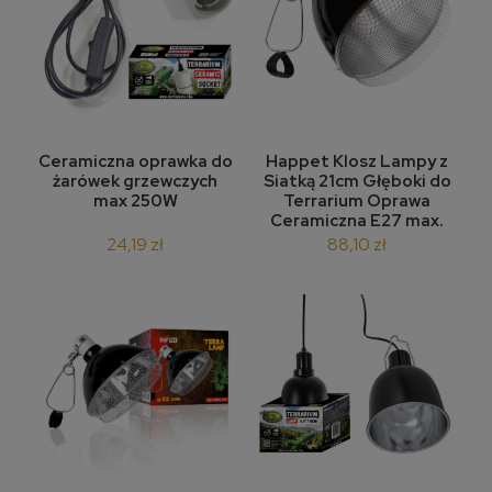
Ceramiczna oprawka do
Happet Klosz Lampy z
żarówek grzewczych
Siatką 21cm Głęboki do
max 250W
Terrarium Oprawa
Ceramiczna E27 max.
120W
24,19 zł
88,10 zł