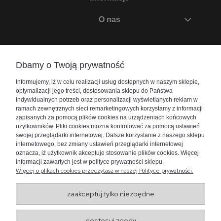
O nas
Zadzwoń do nas
Dbamy o Twoją prywatność
+48 730 447 156
Informujemy, iż w celu realizacji usług dostępnych w naszym sklepie,
bok@akwarium24.pl
optymalizacji jego treści, dostosowania sklepu do Państwa
indywidualnych potrzeb oraz personalizacji wyświetlanych reklam w
ramach zewnętrznych sieci remarketingowych korzystamy z informacji
zapisanych za pomocą plików cookies na urządzeniach końcowych
użytkowników. Pliki cookies można kontrolować za pomocą ustawień
swojej przeglądarki internetowej. Dalsze korzystanie z naszego sklepu
internetowego, bez zmiany ustawień przeglądarki internetowej
oznacza, iż użytkownik akceptuje stosowanie plików cookies. Więcej
informacji zawartych jest w polityce prywatności sklepu.
Więcej o plikach cookies przeczytasz w naszej Polityce prywatności.
zaakceptuj tylko niezbędne
Wojewódzki Inspektorat
dostosuj zgody