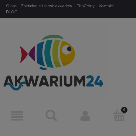
O nas
Zakładanie i serwis akwariów
FishCoiny
Kontakt
BLOG