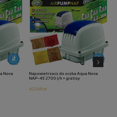
›
H
a
ua Nova
Napowietrzacz do oczka Aqua Nova
powiadom o dostępności
4
NAP-45 2700 l/h + gratisy
423,69 zł