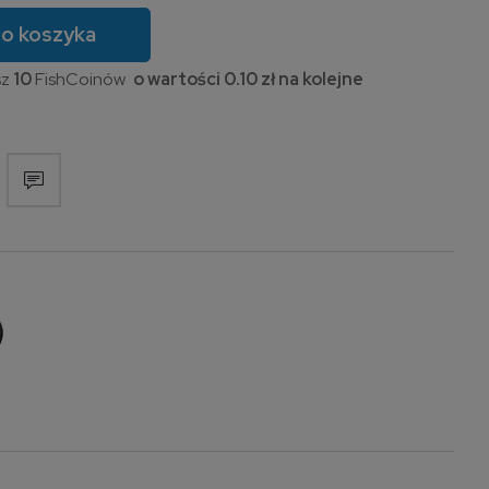
o koszyka
sz
10
FishCoinów
0.10 zł