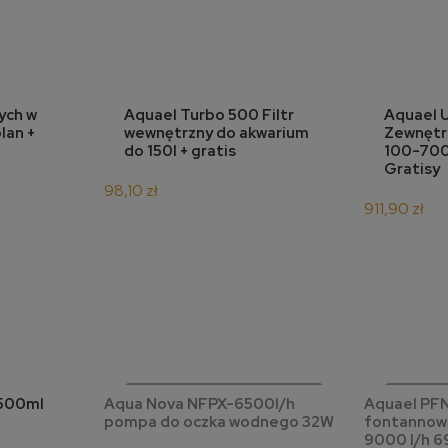
ka
do koszyka
d
ych w
Aquael Turbo 500 Filtr
Aquael U
lan +
wewnętrzny do akwarium
Zewnętr
do 150l + gratis
100-700
Gratisy
98,10 zł
911,90 zł
powiadom o
 500ml
Aqua Nova NFPX-6500l/h
Aquael PF
ka
dostępności
pompa do oczka wodnego 32W
fontannow
9000 l/h 6