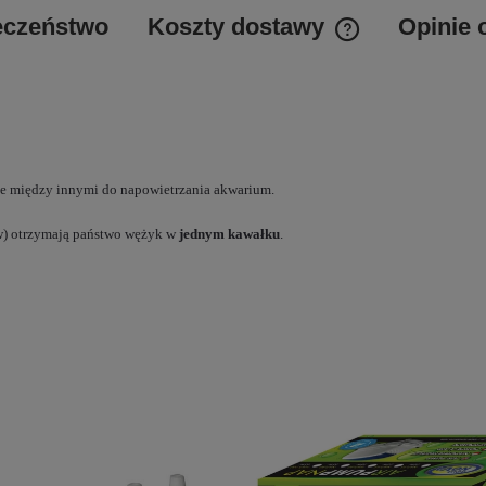
eczeństwo
Koszty dostawy
Opinie 
Cena nie zawiera 
kosztów płatności
e między innymi do napowietrzania akwarium.
ów) otrzymają państwo wężyk w
jednym
kawałku
.