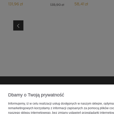
131,96 zł
58,41 zł
138,90 zł
‹
Pomoc
DOŁĄCZ DO NAS
Moje kon
Dbamy o Twoją prywatność
Regulamin Sklepu
Facebook
Twoje zam
Informujemy, iż w celu realizacji usług dostępnych w naszym sklepie, optym
Zwroty i reklamacje
Instagram
Ustawieni
remarketingowych korzystamy z informacji zapisanych za pomocą plików coo
Regulamin FishCoiny
Przechowa
naszego sklepu internetowego, bez zmiany ustawień przeglądarki internetowe