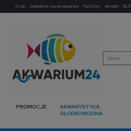
O nas
Zakładanie i serwis akwariów
FishCoiny
Kontakt
BL
PROMOCJE
AKWARYSTYKA
SŁODKOWODNA