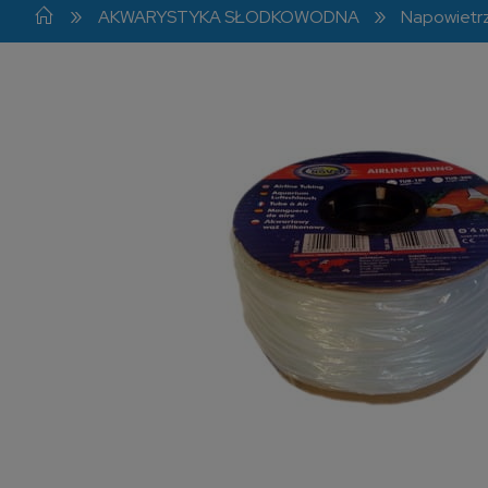
»
»
AKWARYSTYKA SŁODKOWODNA
Napowietr