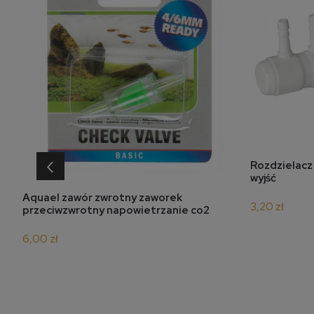
‹
Rozdzielacz
wyjść
do koszyka
Aquael zawór zwrotny zaworek
3,20 zł
przeciwzwrotny napowietrzanie co2
6,00 zł