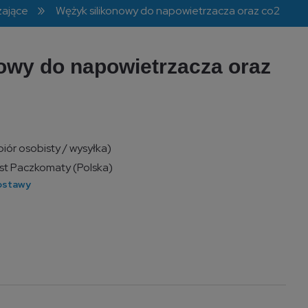
»
zające
Wężyk silikonowy do napowietrzacza oraz co2
owy do napowietrzacza oraz
iór osobisty / wysyłka)
ost Paczkomaty
(Polska)
awiera ewentualnych
atności