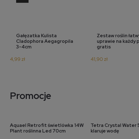
do koszyka
do koszy
Gałęzatka Kulista
Zestaw roślin łatw
Cladophora Aegagropila
uprawie na każdy p
3-4cm
gratis
4,99 zł
41,90 zł
Promocje
Aquael Retrofit świetlówka 14W
Tetra Crystal Water
do koszyka
do koszy
Plant roślinna Led 70cm
klaruje wodę