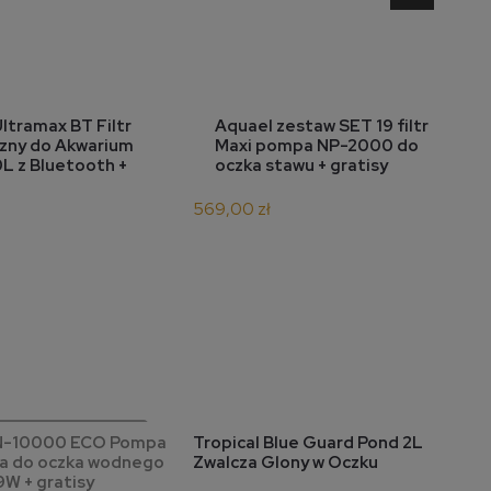
o koszyka
do koszyka
ltramax BT Filtr
Aquael zestaw SET 19 filtr
zny do Akwarium
Maxi pompa NP-2000 do
L z Bluetooth +
oczka stawu + gratisy
2
569,00 zł
powiadom o
N-10000 ECO Pompa
Tropical Blue Guard Pond 2L
T
do koszyka
dostępności
a do oczka wodnego
Zwalcza Glony w Oczku
P
9W + gratisy