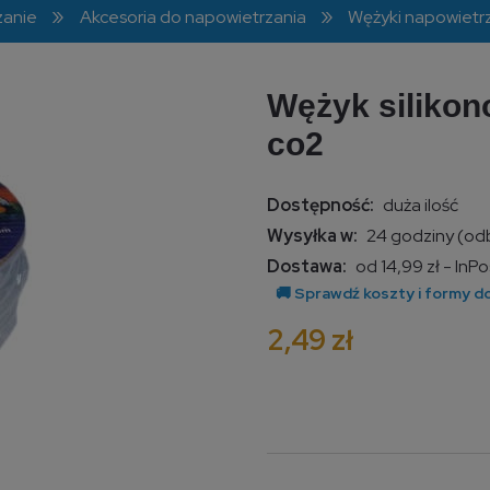
»
»
zanie
Akcesoria do napowietrzania
Wężyki napowietr
Wężyk silikon
co2
Dostępność:
duża ilość
Wysyłka w:
24 godziny (odb
Dostawa:
od 14,99 zł
- InP
Cena nie z
2,49 zł
kosztów pł