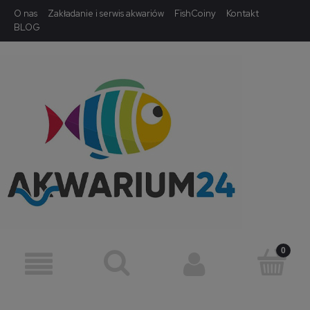
O nas
Zakładanie i serwis akwariów
FishCoiny
Kontakt
BLOG