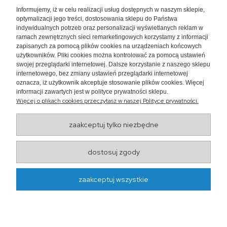
+48 730 447 156
Informujemy, iż w celu realizacji usług dostępnych w naszym sklepie,
bok@akwarium24.pl
optymalizacji jego treści, dostosowania sklepu do Państwa
indywidualnych potrzeb oraz personalizacji wyświetlanych reklam w
ramach zewnętrznych sieci remarketingowych korzystamy z informacji
zapisanych za pomocą plików cookies na urządzeniach końcowych
użytkowników. Pliki cookies można kontrolować za pomocą ustawień
swojej przeglądarki internetowej. Dalsze korzystanie z naszego sklepu
internetowego, bez zmiany ustawień przeglądarki internetowej
oznacza, iż użytkownik akceptuje stosowanie plików cookies. Więcej
informacji zawartych jest w polityce prywatności sklepu.
Więcej o plikach cookies przeczytasz w naszej Polityce prywatności.
zaakceptuj tylko niezbędne
Wojewódzki Inspektorat
dostosuj zgody
Weterynarii w Lublinie
ul. Droga Męczenników Majdanka 50, 20-325 Lublin
zaakceptuj wszystkie
http://www.wiw.lublin.pl/
projekt i realizacja:
oprogramowanie:
Shoper