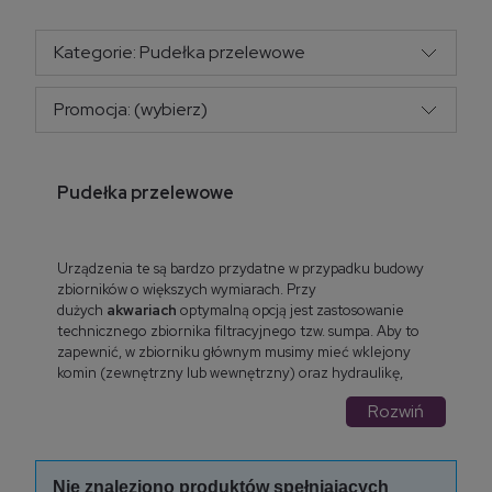
Kategorie: Pudełka przelewowe
Promocja: (wybierz)
Pudełka przelewowe
Urządzenia te są bardzo przydatne w przypadku budowy
zbiorników o większych wymiarach. Przy
dużych
akwariach
optymalną opcją jest zastosowanie
technicznego zbiornika filtracyjnego tzw. sumpa. Aby to
zapewnić, w zbiorniku głównym musimy mieć wklejony
komin (zewnętrzny lub wewnętrzny) oraz hydraulikę,
którą woda będzie spływała do sumpa. Jeśli jednak nie
Rozwiń
chcemy ingerować w konstrukcję akwarium, wiercić
otwory na hydraulikę w niej lub w kominie zewnętrznym
możemy zastosować pudełka przelewowe.
Nie znaleziono produktów spełniających